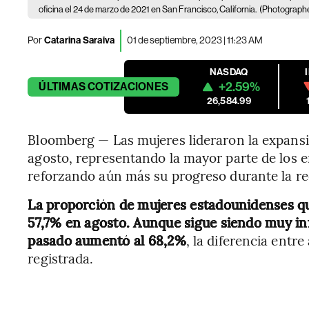
oficina el 24 de marzo de 2021 en San Francisco, California.
(Photographer
Por
Catarina Saraiva
01 de septiembre, 2023 | 11:23 AM
NASDAQ
+2.59%
ÚLTIMAS
COTIZACIONES
26,584.99
Bloomberg — Las mujeres lideraron la expansi
agosto, representando la mayor parte de los 
reforzando aún más su progreso durante la r
La proporción de mujeres estadounidenses que
57,7% en agosto. Aunque sigue siendo muy inf
pasado aumentó al 68,2%
, la diferencia entr
registrada.