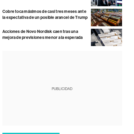
Cobre toca máximos de casi tres meses ante
la expectativa de un posible arancel de Trump
Acciones de Novo Nordisk caen tras una
mejora de previsiones menor a la esperada
PUBLICIDAD