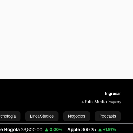
Ingresar
ecnología
Línea Studios
Negocios
Podcasts
00.00
Apple
309.25
USD COP
3,195.99
0.00%
+1.97%
English