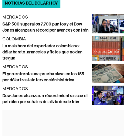
NOTICIAS DEL DÓLAR HOY
MERCADOS
S&P 500 supera los 7.700 puntos y el Dow
Jones alcanza un récord por avances con Irán
COLOMBIA
La mala hora del exportador colombiano:
dólar barato, aranceles y fletes que no dan
tregua
MERCADOS
El yen enfrenta una prueba clave en los 155
por dólar tras la intervención histórica
MERCADOS
Dow Jones alcanza un récord mientras cae el
petróleo por señales de alivio desde Irán