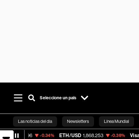
Seleccione un país
Las noticias del día
Newsletters
Línea Mundial
ETH/USD
1,868.253
Visa
369.59
-0.34%
-0.38%
+1.
Bloomberg 