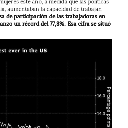
mujeres este año, a medida que las políticas
cia, aumentaban la capacidad de trabajar,
asa de participación de las trabajadoras en
canzó un récord del 77,8%. Esa cifra se situó