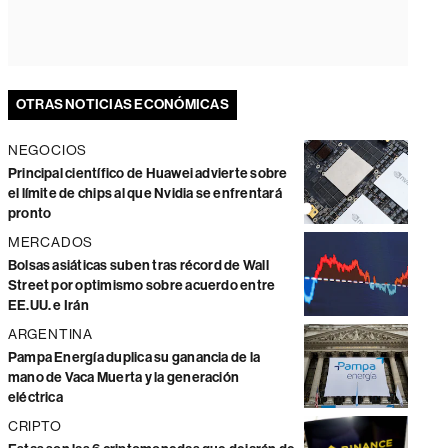
OTRAS NOTICIAS ECONÓMICAS
NEGOCIOS
Principal científico de Huawei advierte sobre
el límite de chips al que Nvidia se enfrentará
pronto
MERCADOS
Bolsas asiáticas suben tras récord de Wall
Street por optimismo sobre acuerdo entre
EE.UU. e Irán
ARGENTINA
Pampa Energía duplica su ganancia de la
mano de Vaca Muerta y la generación
eléctrica
CRIPTO