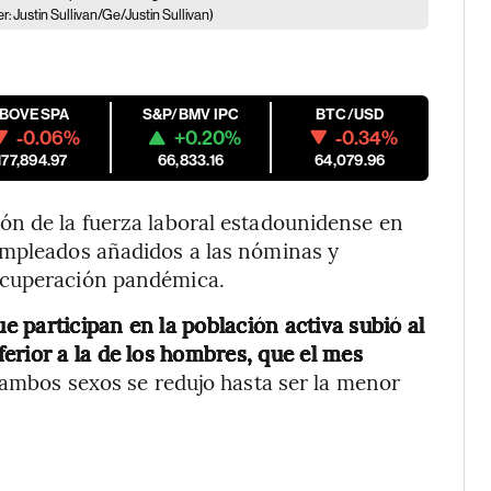
: Justin Sullivan/Ge/Justin Sullivan)
IBOVESPA
S&P/BMV IPC
BTC/USD
-0.06%
+0.20%
-0.34%
177,894.97
66,833.16
64,079.96
ón de la fuerza laboral estadounidense en
empleados añadidos a las nóminas y
ecuperación pandémica.
 participan en la población activa subió al
erior a la de los hombres, que el mes
e ambos sexos se redujo hasta ser la menor