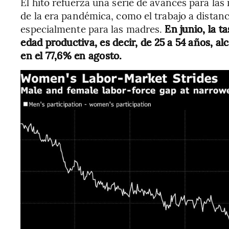
El hito refuerza una serie de avances para las 
de la era pandémica, como el trabajo a distan
especialmente para las madres.
En junio, la t
edad productiva, es decir, de 25 a 54 años, al
en el 77,6% en agosto.