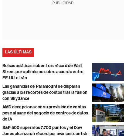
PUBLICIDAD
LAS ÚLTIMAS
Bolsas asiáticas suben tras récord de Wall
Street por optimismo sobre acuerdo entre
EE.UU. e Irán
Las ganancias de Paramount se disparan
gracias a los recortes de costos tras la fusión
con Skydance
AMD decepciona con su previsión de ventas
pese al auge del negocio de centros de datos
de IA
S&P 500 supera los 7.700 puntos y el Dow
Jones alcanza un récord por avances con Irán