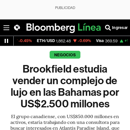
PUBLICIDAD
Ingresar
.45%
ETH/USD
-0.69%
Visa
+1.07%
Mercad
1,862.48
369.59
NEGOCIOS
Brookfield estudia
vender un complejo de
lujo en las Bahamas por
US$2.500 millones
El grupo canadiense, con US$850.000 millones en
activos, estaría trabajando con una consultora para
buscar interesados en Atlantis Paradise Island, que