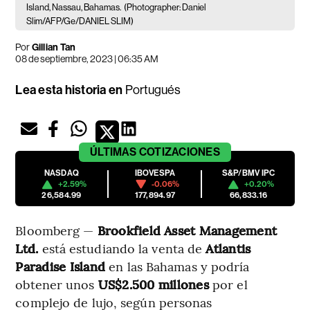
Island, Nassau, Bahamas.
(Photographer: Daniel
Slim/AFP/Ge/DANIEL SLIM)
Por
Gillian Tan
08 de septiembre, 2023 | 06:35 AM
Lea esta historia en
Portugués
ÚLTIMAS
COTIZACIONES
NASDAQ
IBOVESPA
S&P/BMV IPC
+2.59%
-0.06%
+0.20%
26,584.99
177,894.97
66,833.16
Bloomberg —
Brookfield Asset Management
Ltd.
está estudiando la venta de
Atlantis
Paradise Island
en las Bahamas y podría
obtener unos
US$2.500 millones
por el
complejo de lujo, según personas