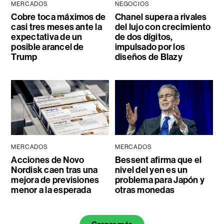
MERCADOS
NEGOCIOS
Cobre toca máximos de
Chanel supera a rivales
casi tres meses ante la
del lujo con crecimiento
expectativa de un
de dos dígitos,
posible arancel de
impulsado por los
Trump
diseños de Blazy
MERCADOS
MERCADOS
Acciones de Novo
Bessent afirma que el
Nordisk caen tras una
nivel del yen es un
mejora de previsiones
problema para Japón y
menor a la esperada
otras monedas