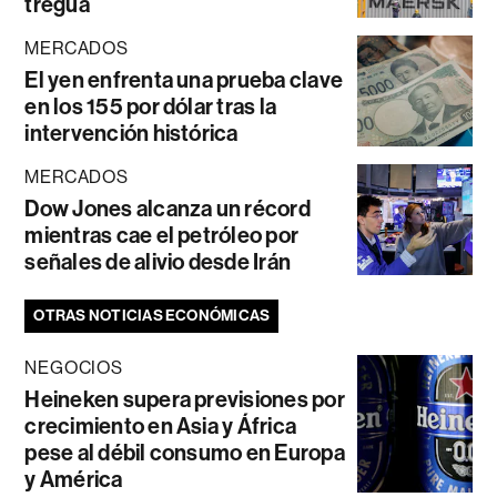
tregua
MERCADOS
El yen enfrenta una prueba clave
en los 155 por dólar tras la
intervención histórica
MERCADOS
Dow Jones alcanza un récord
mientras cae el petróleo por
señales de alivio desde Irán
OTRAS NOTICIAS ECONÓMICAS
NEGOCIOS
Heineken supera previsiones por
crecimiento en Asia y África
pese al débil consumo en Europa
y América