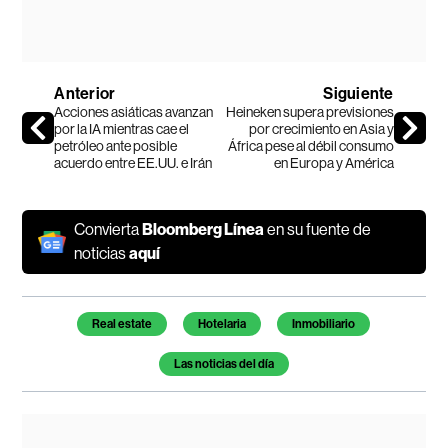
Anterior
Siguiente
Acciones asiáticas avanzan
Heineken supera previsiones
por la IA mientras cae el
por crecimiento en Asia y
petróleo ante posible
África pese al débil consumo
acuerdo entre EE.UU. e Irán
en Europa y América
Convierta
Bloomberg Línea
en su fuente de
noticias
aquí
Temas de este artículo
Real estate
Hotelaria
Inmobiliario
Las noticias del día