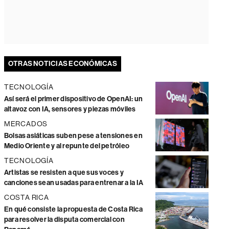
OTRAS NOTICIAS ECONÓMICAS
TECNOLOGÍA
Así será el primer dispositivo de OpenAI: un
altavoz con IA, sensores y piezas móviles
MERCADOS
Bolsas asiáticas suben pese a tensiones en
Medio Oriente y al repunte del petróleo
TECNOLOGÍA
Artistas se resisten a que sus voces y
canciones sean usadas para entrenar a la IA
COSTA RICA
En qué consiste la propuesta de Costa Rica
para resolver la disputa comercial con