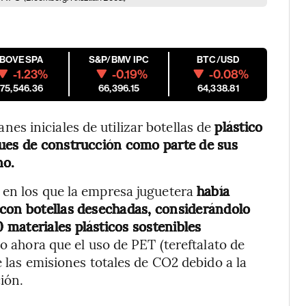
IBOVESPA
S&P/BMV IPC
BTC/USD
-1.23%
-0.19%
-0.08%
175,546.36
66,396.15
64,338.81
s iniciales de utilizar botellas de
plástico
ques de construcción como parte de sus
no.
 en los que la empresa juguetera
había
 con botellas desechadas, considerándolo
materiales plásticos sostenibles
 ahora que el uso de PET (tereftalato de
e las emisiones totales de CO2 debido a la
ión.