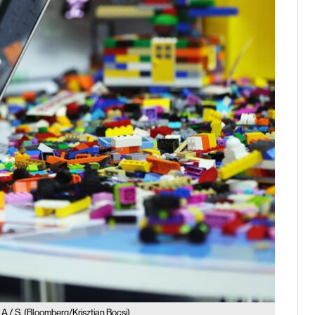
 A / S
(Bloomberg/Krisztian Bocsi)