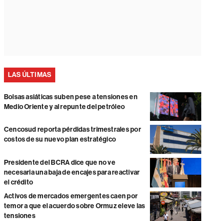
LAS ÚLTIMAS
Bolsas asiáticas suben pese a tensiones en
Medio Oriente y al repunte del petróleo
Cencosud reporta pérdidas trimestrales por
costos de su nuevo plan estratégico
Presidente del BCRA dice que no ve
necesaria una baja de encajes para reactivar
el crédito
Activos de mercados emergentes caen por
temor a que el acuerdo sobre Ormuz eleve las
tensiones