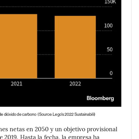
de dióxido de carbono
(Source: Lego's 2022 Sustainabili)
nes netas en 2050 y un objetivo provisional
e 2019. Hasta la fecha, la empresa ha