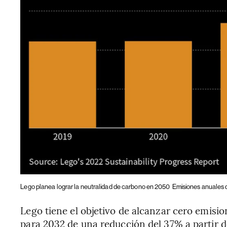
Lego planea lograr la neutralidad de carbono en 2050
Emisiones anuales 
Lego tiene el objetivo de alcanzar cero emisio
para 2032 de una reducción del 37% a partir d