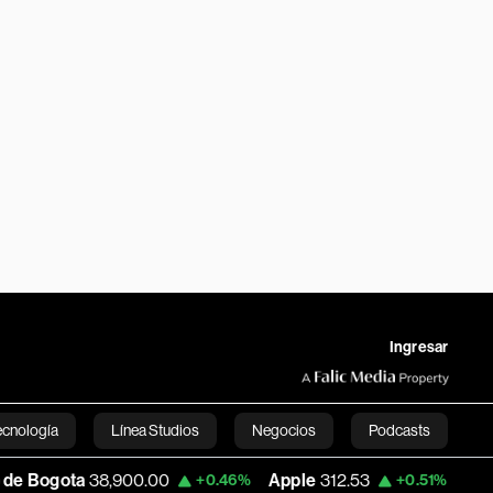
Ingresar
ecnología
Línea Studios
Negocios
Podcasts
8,900.00
Apple
312.53
USD COP
3,159.
+0.46%
+0.51%
English