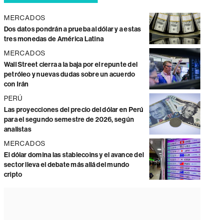
MERCADOS
Dos datos pondrán a prueba al dólar y a estas
tres monedas de América Latina
MERCADOS
Wall Street cierra a la baja por el repunte del
petróleo y nuevas dudas sobre un acuerdo
con Irán
PERÚ
Las proyecciones del precio del dólar en Perú
para el segundo semestre de 2026, según
analistas
MERCADOS
El dólar domina las stablecoins y el avance del
sector lleva el debate más allá del mundo
cripto