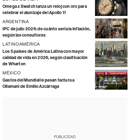
Omega x Swatch lanza un reloj con oro para
celebrar el alunizaje del Apollo 11
ARGENTINA
IPC de julio 2026: de cuánto sería la inflación,
según las consultoras
LATINOAMÉRICA
Los 5 países de América Latina con mayor
calidad de vida en 2026, según clasificación
de Wharton
MÉXICO
Gastos del Mundial le pasan factura a
Ollamani de Emilio Azcárraga
PUBLICIDAD