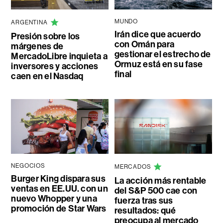
MUNDO
ARGENTINA
Irán dice que acuerdo
Presión sobre los
con Omán para
márgenes de
gestionar el estrecho de
MercadoLibre inquieta a
Ormuz está en su fase
inversores y acciones
final
caen en el Nasdaq
NEGOCIOS
MERCADOS
Burger King dispara sus
La acción más rentable
ventas en EE.UU. con un
del S&P 500 cae con
nuevo Whopper y una
fuerza tras sus
promoción de Star Wars
resultados: qué
preocupa al mercado