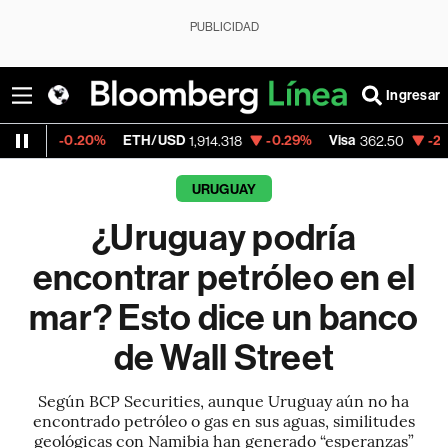
PUBLICIDAD
Ingresar
.20%
ETH/USD
-0.29%
Visa
-2.15%
Merca
1,914.318
362.50
URUGUAY
¿Uruguay podría
encontrar petróleo en el
mar? Esto dice un banco
de Wall Street
Según BCP Securities, aunque Uruguay aún no ha
encontrado petróleo o gas en sus aguas, similitudes
geológicas con Namibia han generado “esperanzas”