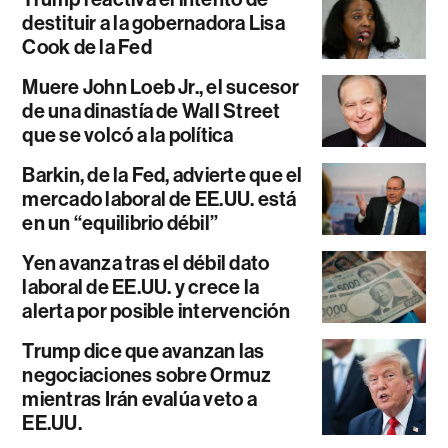
destituir a la gobernadora Lisa
Cook de la Fed
Muere John Loeb Jr., el sucesor
de una dinastía de Wall Street
que se volcó a la política
Barkin, de la Fed, advierte que el
mercado laboral de EE.UU. está
en un “equilibrio débil”
Yen avanza tras el débil dato
laboral de EE.UU. y crece la
alerta por posible intervención
Trump dice que avanzan las
negociaciones sobre Ormuz
mientras Irán evalúa veto a
EE.UU.