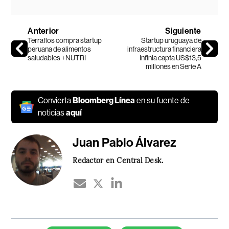
Anterior
Siguiente
Terraflos compra startup
Startup uruguaya de
peruana de alimentos
infraestructura financiera
saludables +NUTRI
Infinia capta US$13,5
millones en Serie A
Convierta
Bloomberg Línea
en su fuente de
noticias
aquí
Juan Pablo Álvarez
Redactor en Central Desk.