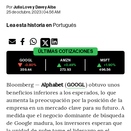
Por
Julia Love y Davey Alba
25 de octubre, 2023 | 04:56 AM
Lea esta historia en
Portugués
ÚLTIMAS
COTIZACIONES
GOOGL
AMZN
MSFT
-0.80%
+0.49%
+1.90%
359.44
273.93
496.56
Bloomberg —
Alphabet
(
) obtuvo unos
GOOGL
beneficios inferiores a los esperados, lo que
aumenta la preocupación por la posición de la
empresa en un mercado clave para su futuro. A
medida que el negocio dominante de búsqueda
de Google madura, los inversores esperan que
la unidad de nube tome el liderazgo en el