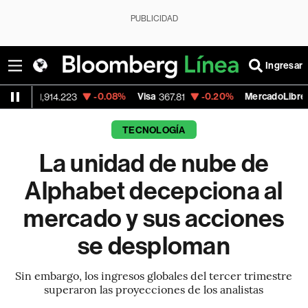
PUBLICIDAD
Ingresar
-0.08%
Visa
-0.20%
MercadoLibre
-7
.223
367.81
1,781.00
TECNOLOGÍA
La unidad de nube de
Alphabet decepciona al
mercado y sus acciones
se desploman
Sin embargo, los ingresos globales del tercer trimestre
superaron las proyecciones de los analistas