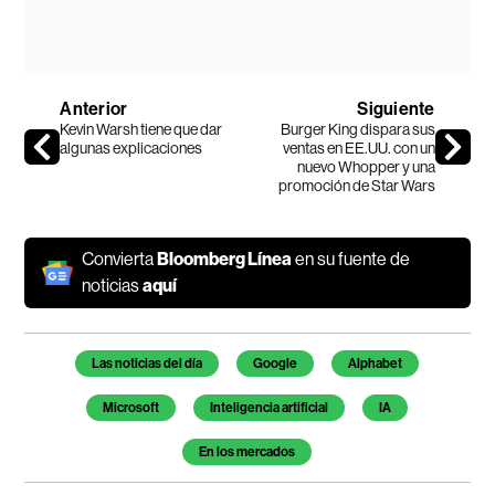
Anterior
Siguiente
Kevin Warsh tiene que dar
Burger King dispara sus
algunas explicaciones
ventas en EE.UU. con un
nuevo Whopper y una
promoción de Star Wars
Convierta
Bloomberg Línea
en su fuente de
noticias
aquí
Temas de este artículo
Las noticias del día
Google
Alphabet
Microsoft
Inteligencia artificial
IA
En los mercados