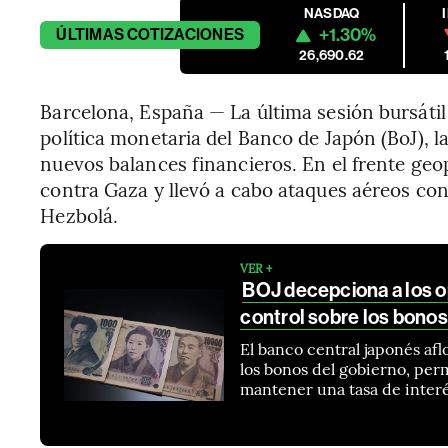
NASDAQ
+1.30%
ÚLTIMAS
COTIZACIONES
26,690.62
Barcelona, España — La última sesión bursátil
política monetaria del Banco de Japón (BoJ), l
nuevos balances financieros. En el frente geopo
contra Gaza y llevó a cabo ataques aéreos con
Hezbolá.
VER +
BOJ decepciona a los op
control sobre los bonos
El banco central japonés af
los bonos del gobierno, pe
mantener una tasa de inter