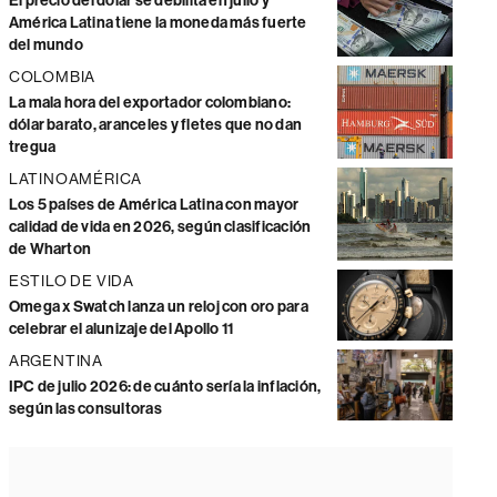
El precio del dólar se debilita en julio y
América Latina tiene la moneda más fuerte
del mundo
COLOMBIA
La mala hora del exportador colombiano:
dólar barato, aranceles y fletes que no dan
tregua
LATINOAMÉRICA
Los 5 países de América Latina con mayor
calidad de vida en 2026, según clasificación
de Wharton
ESTILO DE VIDA
Omega x Swatch lanza un reloj con oro para
celebrar el alunizaje del Apollo 11
ARGENTINA
IPC de julio 2026: de cuánto sería la inflación,
según las consultoras