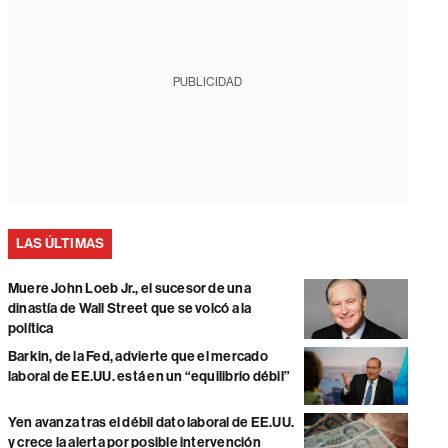
PUBLICIDAD
LAS ÚLTIMAS
Muere John Loeb Jr., el sucesor de una
dinastía de Wall Street que se volcó a la
política
Barkin, de la Fed, advierte que el mercado
laboral de EE.UU. está en un “equilibrio débil”
Yen avanza tras el débil dato laboral de EE.UU.
y crece la alerta por posible intervención