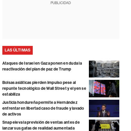
PUBLICIDAD
LAS ÚLTIMAS
Ataques de Israel en Gaza ponen en duda la
reactivación del plan de paz de Trump
Bolsas asiáticas pierden impulso pese al
repunte tecnológico de Wall Street y el yen se
estabiliza
Justicia hondureña permite a Hernández
enfrentar en libertad caso de fraude y lavado
de activos
Snap eleva la previsión de ventas antes de
lanzar sus gafas de realidad aumentada