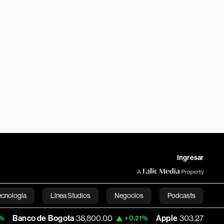
Ingresar
ecnología
Línea Studios
Negocios
Podcasts
e Bogota
38,800.00
Apple
303.27
USD 
+0.21%
-1.74%
English