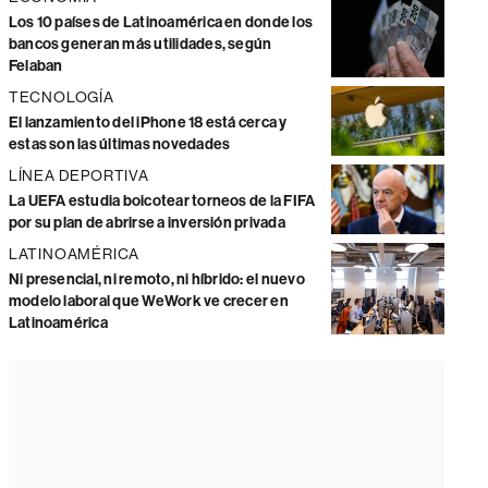
Los 10 países de Latinoamérica en donde los
bancos generan más utilidades, según
Felaban
TECNOLOGÍA
El lanzamiento del iPhone 18 está cerca y
estas son las últimas novedades
LÍNEA DEPORTIVA
La UEFA estudia boicotear torneos de la FIFA
por su plan de abrirse a inversión privada
LATINOAMÉRICA
Ni presencial, ni remoto, ni híbrido: el nuevo
modelo laboral que WeWork ve crecer en
Latinoamérica