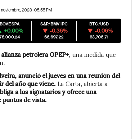
 noviembre, 2023 | 05:55 PM
IBOVESPA
S&P/BMV IPC
BTC/USD
+0.00%
-0.36%
-0.06%
178,000.24
66,697.22
63,706.71
la alianza petrolera OPEP+
, una medida que
n.
lveira, anunció el jueves en una reunión del
ir del año que viene.
La Carta, abierta a
bliga a los signatarios y ofrece una
 puntos de vista.