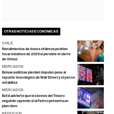
OTRAS NOTICIAS ECONÓMICAS
CHILE
Rendimientos de bonos chilenos podrían
tocar máximos de 2026 si persiste el cierre
de Ormuz
MERCADOS
Bolsas asiáticas pierden impulso pese al
repunte tecnológico de Wall Street y el yen se
estabiliza
MERCADOS
BofA advierte que los bonos del Tesoro
seguirán cayendo si la Fed no presenta un
plan claro
NEGOCIOS