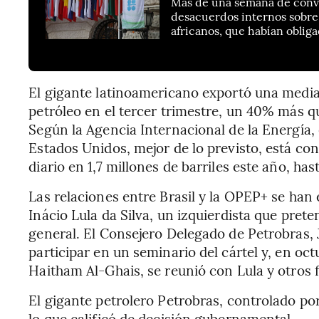
Más de una semana de conve
desacuerdos internos sobre
africanos, que habían obliga
El gigante latinoamericano exportó una media d
petróleo en el tercer trimestre, un 40% más qu
Según la Agencia Internacional de la Energía, 
Estados Unidos, mejor de lo previsto, está co
diario en 1,7 millones de barriles este año, ha
Las relaciones entre Brasil y la OPEP+ se han 
Inácio Lula da Silva, un izquierdista que pret
general. El Consejero Delegado de Petrobras, J
participar en un seminario del cártel y, en oct
Haitham Al-Ghais, se reunió con Lula y otros f
El gigante petrolero Petrobras, controlado po
lo que calificó de decisión gubernamental.