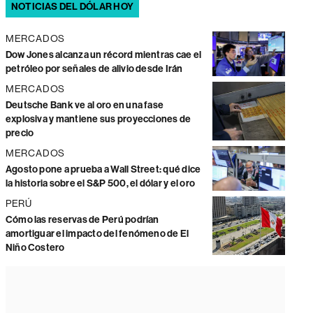
NOTICIAS DEL DÓLAR HOY
MERCADOS
Dow Jones alcanza un récord mientras cae el
petróleo por señales de alivio desde Irán
MERCADOS
Deutsche Bank ve al oro en una fase
explosiva y mantiene sus proyecciones de
precio
MERCADOS
Agosto pone a prueba a Wall Street: qué dice
la historia sobre el S&P 500, el dólar y el oro
PERÚ
Cómo las reservas de Perú podrían
amortiguar el impacto del fenómeno de El
Niño Costero