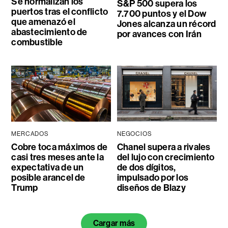
Se normalizan los
S&P 500 supera los
puertos tras el conflicto
7.700 puntos y el Dow
que amenazó el
Jones alcanza un récord
abastecimiento de
por avances con Irán
combustible
MERCADOS
NEGOCIOS
Cobre toca máximos de
Chanel supera a rivales
casi tres meses ante la
del lujo con crecimiento
expectativa de un
de dos dígitos,
posible arancel de
impulsado por los
Trump
diseños de Blazy
Cargar más