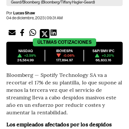
Geard/Bloomberg
(Bloomberg/Tiffany Hagler-Geard)
Por
Lucas Shaw
04 de diciembre, 2023 | 09:31 AM
ÚLTIMAS
COTIZACIONES
NASDAQ
IBOVESPA
S&P/BMV IPC
+2.59%
-0.06%
+0.20%
26,584.99
177,894.97
66,833.16
Bloomberg — Spotify Technology SA va a
recortar el 17% de su plantilla, lo que supone al
menos la tercera vez que el servicio de
streaming lleva a cabo despidos masivos este
año en un esfuerzo por reducir costes y
aumentar la rentabilidad.
Los empleados afectados por los despidos