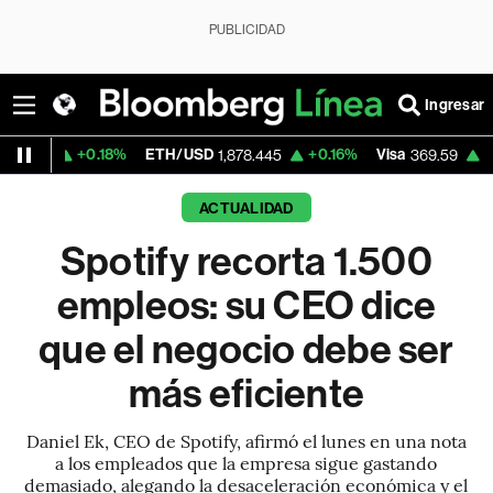
PUBLICIDAD
Ingresar
0.18%
ETH/USD
+0.16%
Visa
+1.07%
Merc
1,878.445
369.59
ACTUALIDAD
Spotify recorta 1.500
empleos: su CEO dice
que el negocio debe ser
más eficiente
Daniel Ek, CEO de Spotify, afirmó el lunes en una nota
a los empleados que la empresa sigue gastando
demasiado, alegando la desaceleración económica y el