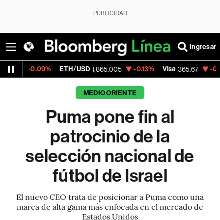
PUBLICIDAD
Ingresar
.09%
ETH/USD
-0.13%
Visa
-0.13%
Merca
1,865.005
365.67
MEDIO ORIENTE
Puma pone fin al
patrocinio de la
selección nacional de
fútbol de Israel
El nuevo CEO trata de posicionar a Puma como una
marca de alta gama más enfocada en el mercado de
Estados Unidos