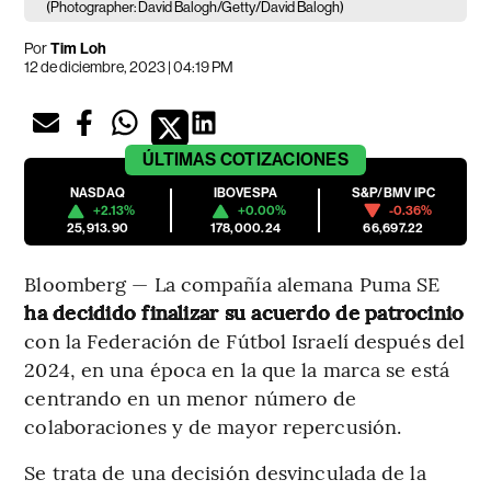
(Photographer: David Balogh/Getty/David Balogh)
Por
Tim Loh
12 de diciembre, 2023 | 04:19 PM
ÚLTIMAS
COTIZACIONES
NASDAQ
IBOVESPA
S&P/BMV IPC
+2.13%
+0.00%
-0.36%
25,913.90
178,000.24
66,697.22
Bloomberg — La compañía alemana Puma SE
ha decidido finalizar su acuerdo de patrocinio
con la Federación de Fútbol Israelí después del
2024, en una época en la que la marca se está
centrando en un menor número de
colaboraciones y de mayor repercusión.
Se trata de una decisión desvinculada de la