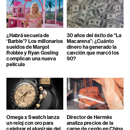
¿Habrá secuela de
30 años del éxito de “La
‘Barbie’? Los millonarios
Macarena”: ¿Cuánto
sueldos de Margot
dinero ha generado la
Robbie y Ryan Gosling
canción que marcó los
complican una nueva
90?
película
Omega x Swatch lanza
Director de Hermès
un reloj con oro para
analiza precios de la
celebrar el alunizaje del
carne de cerdo en China