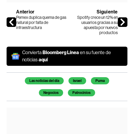
Anterior
Siguiente
Pemex duplica quema de gas
Spotify crece un 12% en
natural por falta de
usuarios gracias a su
infraestructura
apuesta por nuevos
productos
Convierta
Bloomberg Línea
en su fuente de
noticias
aquí
Temas de este artículo
Las noticias del día
Israel
Puma
Negocios
Patrocinios