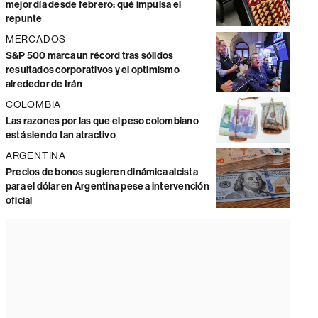
mejor día desde febrero: qué impulsa el
repunte
MERCADOS
S&P 500 marca un récord tras sólidos
resultados corporativos y el optimismo
alrededor de Irán
COLOMBIA
Las razones por las que el peso colombiano
está siendo tan atractivo
ARGENTINA
Precios de bonos sugieren dinámica alcista
para el dólar en Argentina pese a intervención
oficial