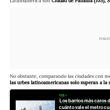
Latinoamérica son
Ciudad de Panamá (103), Sa
PUBLIC
No obstante, comparando las ciudades con m
las urbes latinoamericanas solo superan a la 
VER +
Los barrios más caros 
cuánto vale el metro c