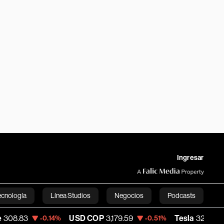
Ingresar
ecnología
Línea Studios
Negocios
Podcasts
USD COP
3,179.59
Tesla
322.32
-0.14%
-0.51%
-1.51%
English