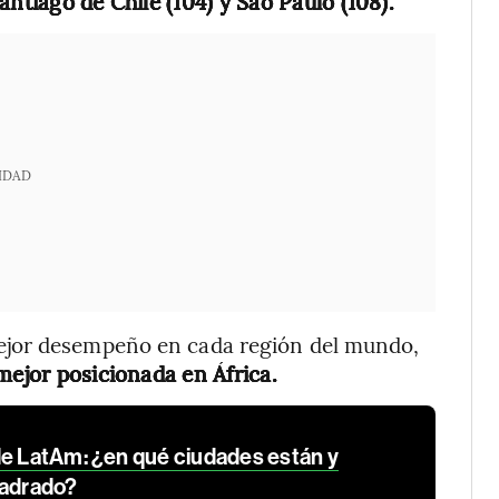
ntiago de Chile (104) y Sao Paulo (108).
IDAD
ejor desempeño en cada región del mundo,
mejor posicionada en África.
de LatAm: ¿en qué ciudades están y
uadrado?