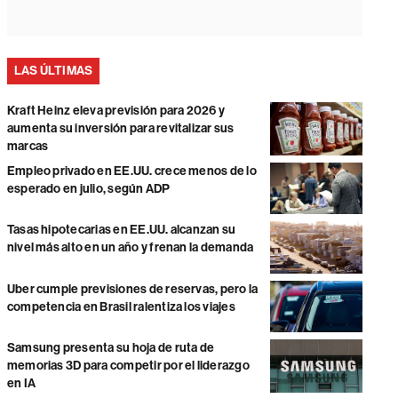
LAS ÚLTIMAS
Kraft Heinz eleva previsión para 2026 y
aumenta su inversión para revitalizar sus
marcas
Empleo privado en EE.UU. crece menos de lo
esperado en julio, según ADP
Tasas hipotecarias en EE.UU. alcanzan su
nivel más alto en un año y frenan la demanda
Uber cumple previsiones de reservas, pero la
competencia en Brasil ralentiza los viajes
Samsung presenta su hoja de ruta de
memorias 3D para competir por el liderazgo
en IA