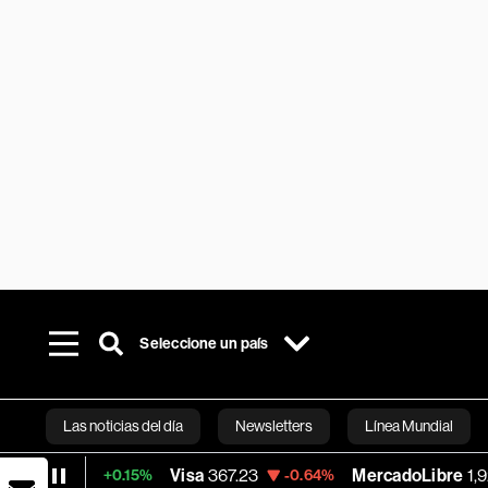
Seleccione un país
Las noticias del día
Newsletters
Línea Mundial
3
Visa
367.23
MercadoLibre
1,926.62
+0.15%
-0.64%
Bloomberg 