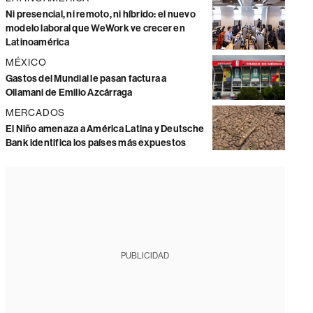
Ni presencial, ni remoto, ni híbrido: el nuevo
modelo laboral que WeWork ve crecer en
Latinoamérica
MÉXICO
Gastos del Mundial le pasan factura a
Ollamani de Emilio Azcárraga
MERCADOS
El Niño amenaza a América Latina y Deutsche
Bank identifica los países más expuestos
PUBLICIDAD