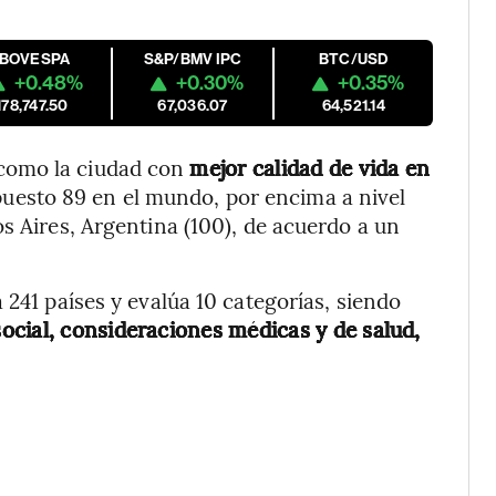
IBOVESPA
S&P/BMV IPC
BTC/USD
+0.48%
+0.30%
+0.35%
178,747.50
67,036.07
64,521.14
como la ciudad con
mejor calidad de vida en
 puesto 89 en el mundo, por encima a nivel
s Aires, Argentina (100), de acuerdo a un
 241 países y evalúa 10 categorías, siendo
social, consideraciones médicas y de salud,