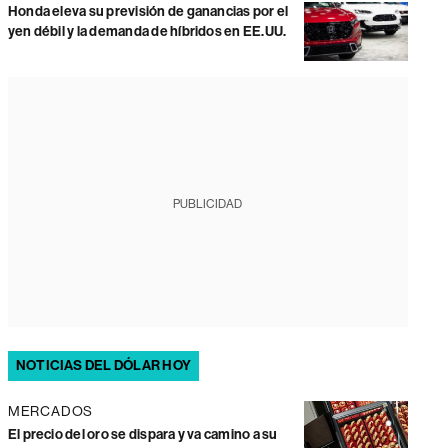
Honda eleva su previsión de ganancias por el
yen débil y la demanda de híbridos en EE.UU.
PUBLICIDAD
NOTICIAS DEL DÓLAR HOY
MERCADOS
El precio del oro se dispara y va camino a su