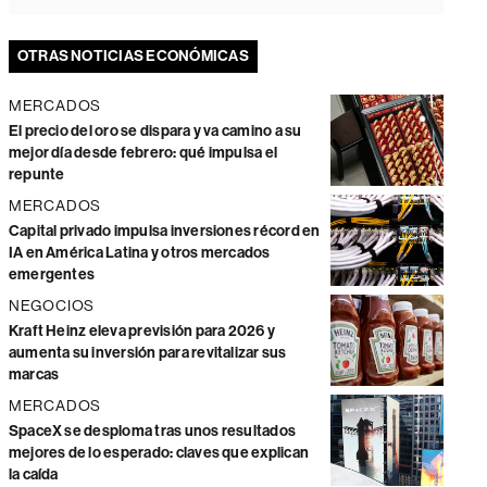
OTRAS NOTICIAS ECONÓMICAS
MERCADOS
El precio del oro se dispara y va camino a su
mejor día desde febrero: qué impulsa el
repunte
MERCADOS
Capital privado impulsa inversiones récord en
IA en América Latina y otros mercados
emergentes
NEGOCIOS
Kraft Heinz eleva previsión para 2026 y
aumenta su inversión para revitalizar sus
marcas
MERCADOS
SpaceX se desploma tras unos resultados
mejores de lo esperado: claves que explican
la caída