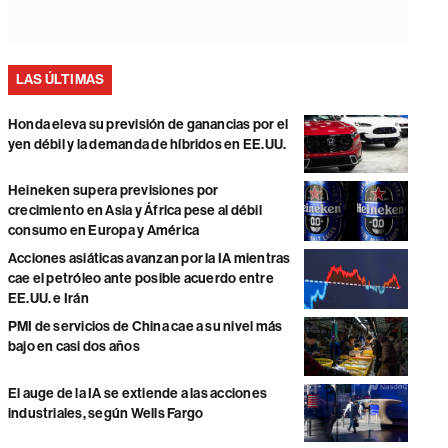
LAS ÚLTIMAS
Honda eleva su previsión de ganancias por el
yen débil y la demanda de híbridos en EE.UU.
Heineken supera previsiones por
crecimiento en Asia y África pese al débil
consumo en Europa y América
Acciones asiáticas avanzan por la IA mientras
cae el petróleo ante posible acuerdo entre
EE.UU. e Irán
PMI de servicios de China cae a su nivel más
bajo en casi dos años
El auge de la IA se extiende a las acciones
industriales, según Wells Fargo