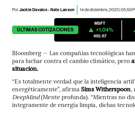
Por
Jackie Davalos - Nate Lanxon
14 de diciembre, 2023 | 05:59 
MSFT
+1.04%
ÚLTIMAS
COTIZACIONES
492.67
Bloomberg — Las compañías tecnológicas han
para luchar contra el cambio climático, pero
a
situación.
“Es totalmente verdad que la inteligencia artif
energéticamente”, afirma
Sims Witherspoon
,
DeepMind
(Mente profunda). “Mientras no di
íntegramente de energía limpia, dichas tecnol