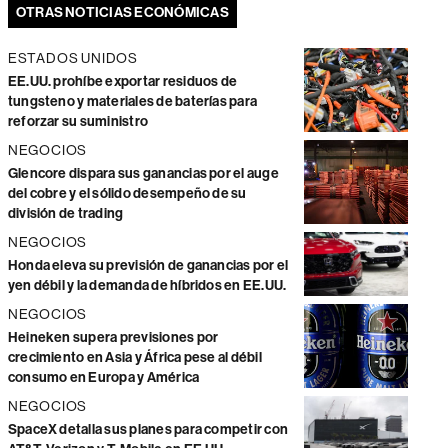
OTRAS NOTICIAS ECONÓMICAS
ESTADOS UNIDOS
EE.UU. prohíbe exportar residuos de
tungsteno y materiales de baterías para
reforzar su suministro
NEGOCIOS
Glencore dispara sus ganancias por el auge
del cobre y el sólido desempeño de su
división de trading
NEGOCIOS
Honda eleva su previsión de ganancias por el
yen débil y la demanda de híbridos en EE.UU.
NEGOCIOS
Heineken supera previsiones por
crecimiento en Asia y África pese al débil
consumo en Europa y América
NEGOCIOS
SpaceX detalla sus planes para competir con