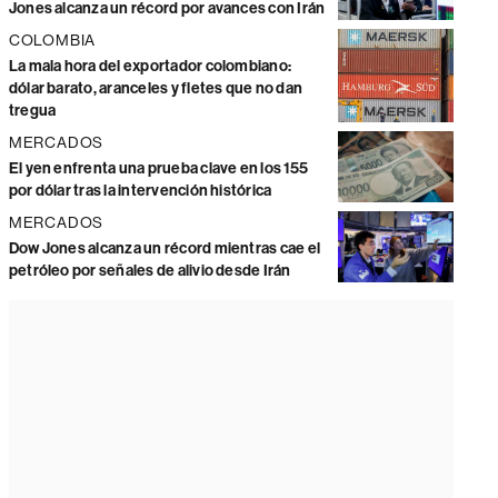
Jones alcanza un récord por avances con Irán
COLOMBIA
La mala hora del exportador colombiano:
dólar barato, aranceles y fletes que no dan
tregua
MERCADOS
El yen enfrenta una prueba clave en los 155
por dólar tras la intervención histórica
MERCADOS
Dow Jones alcanza un récord mientras cae el
petróleo por señales de alivio desde Irán