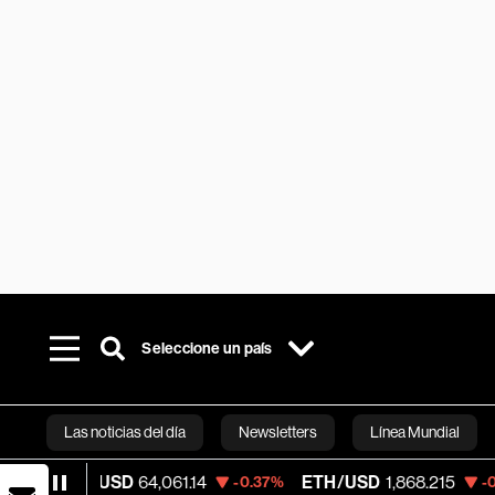
Seleccione un país
Las noticias del día
Newsletters
Línea Mundial
C/USD
64,061.14
ETH/USD
1,868.215
Vis
-0.37%
-0.38%
Bloomberg 