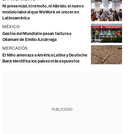
Ni presencial, ni remoto, ni híbrido: el nuevo
modelo laboral que WeWork ve crecer en
Latinoamérica
MÉXICO
Gastos del Mundial le pasan factura a
Ollamani de Emilio Azcárraga
MERCADOS
El Niño amenaza a América Latina y Deutsche
Bank identifica los países más expuestos
PUBLICIDAD