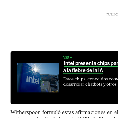
PUBLIC
VER +
Intel presenta chips pa
a la fiebre de la IA
Estos chips, conocidos como
desarrollar chatbots y otros
Witherspoon formuló estas afirmaciones en el