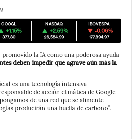
PM
GOOGL
NASDAQ
IBOVESPA
+1.15%
+2.59%
-0.06%
377.80
26,584.99
177,894.97
 promovido la IA como una poderosa ayuda
ntes deben impedir que agrave aún más la
icial es una tecnología intensiva
 responsable de acción climática de Google
spongamos de una red que se alimente
ogías producirán una huella de carbono”.