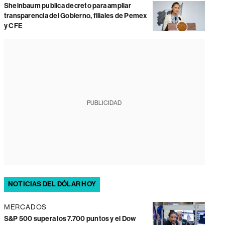
Sheinbaum publica decreto para ampliar
transparencia del Gobierno, filiales de Pemex
y CFE
PUBLICIDAD
NOTICIAS DEL DÓLAR HOY
MERCADOS
S&P 500 supera los 7.700 puntos y el Dow