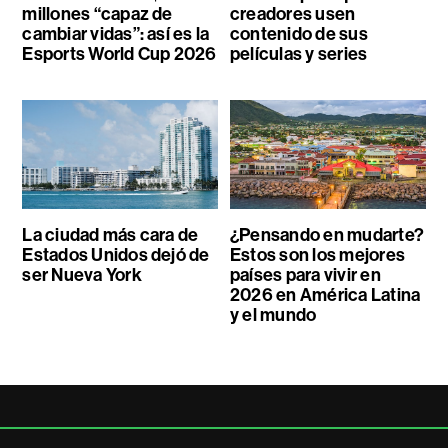
millones “capaz de
creadores usen
cambiar vidas”: así es la
contenido de sus
Esports World Cup 2026
películas y series
La ciudad más cara de
¿Pensando en mudarte?
Estados Unidos dejó de
Estos son los mejores
ser Nueva York
países para vivir en
2026 en América Latina
y el mundo