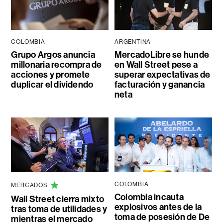
COLOMBIA
ARGENTINA
Grupo Argos anuncia
MercadoLibre se hunde
millonaria recompra de
en Wall Street pese a
acciones y promete
superar expectativas de
duplicar el dividendo
facturación y ganancia
neta
COLOMBIA
MERCADOS
Colombia incauta
Wall Street cierra mixto
explosivos antes de la
tras toma de utilidades y
toma de posesión de De
mientras el mercado