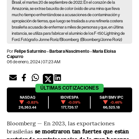
Brasil, el martes 20 de septiembre de 2022. En el corazón de la
Amazonia, se extrae bauxita de color óxido de una mina que lleva
mucho tiempo enfrentándose a acusaciones de contaminación y
apropiación de tierras, que luego se traslada a una refinería costera
brasileña acusada de enfermar a miles de personas y que, en última
instancia, se utiliza para fabricar el aluminio de los F-150 Lightning de
Ford. Fotógrafo: Jonne Roriz/Bloomberg
(Bloomberg/Jonne Roriz)
Por
Felipe Saturnino - Barbara Nascimento - Maria Eloisa
Capurro
06 de enero, 2024 | 07:23 AM
ÚLTIMAS
COTIZACIONES
NASDAQ
IBOVESPA
S&P/BMV IPC
-0.83%
-0.09%
-0.46%
26,363.44
177,726.17
66,525.18
Bloomberg — En 2023, las exportaciones
brasileñas
se mostraron tan fuertes que están