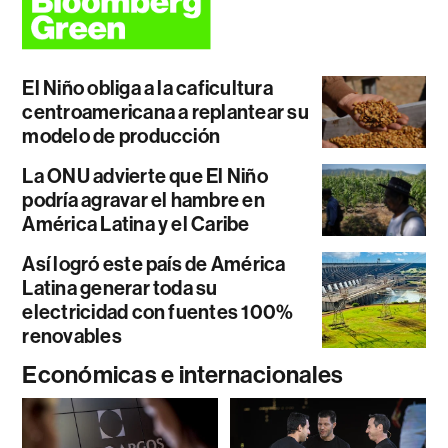
El Niño obliga a la caficultura
centroamericana a replantear su
modelo de producción
La ONU advierte que El Niño
podría agravar el hambre en
América Latina y el Caribe
Así logró este país de América
Latina generar toda su
electricidad con fuentes 100%
renovables
Económicas e internacionales