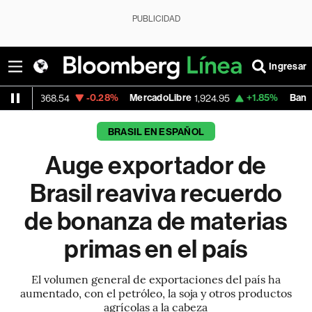
PUBLICIDAD
Ingresar
-0.28%
MercadoLibre
+1.85%
Banco de Bogota
54
1,924.95
BRASIL EN ESPAÑOL
Auge exportador de
Brasil reaviva recuerdo
de bonanza de materias
primas en el país
El volumen general de exportaciones del país ha
aumentado, con el petróleo, la soja y otros productos
agrícolas a la cabeza