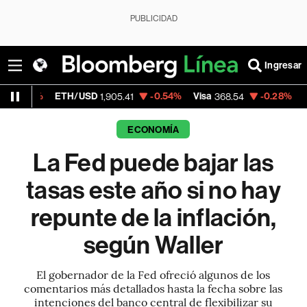
PUBLICIDAD
Ingresar
ETH/USD
-0.54%
Visa
-0.28%
MercadoLibre
1,905.41
368.54
ECONOMÍA
La Fed puede bajar las
tasas este año si no hay
repunte de la inflación,
según Waller
El gobernador de la Fed ofreció algunos de los
comentarios más detallados hasta la fecha sobre las
intenciones del banco central de flexibilizar su