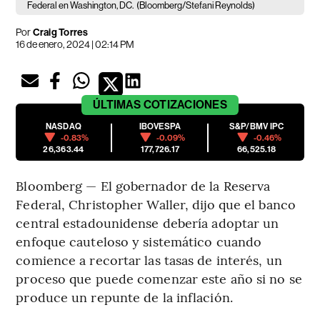
Federal en Washington, DC.
(Bloomberg/Stefani Reynolds)
Por
Craig Torres
16 de enero, 2024 | 02:14 PM
ÚLTIMAS
COTIZACIONES
NASDAQ
IBOVESPA
S&P/BMV IPC
-0.83%
-0.09%
-0.46%
26,363.44
177,726.17
66,525.18
Bloomberg — El gobernador de la Reserva
Federal, Christopher Waller, dijo que el banco
central estadounidense debería adoptar un
enfoque cauteloso y sistemático cuando
comience a recortar las tasas de interés, un
proceso que puede comenzar este año si no se
produce un repunte de la inflación.