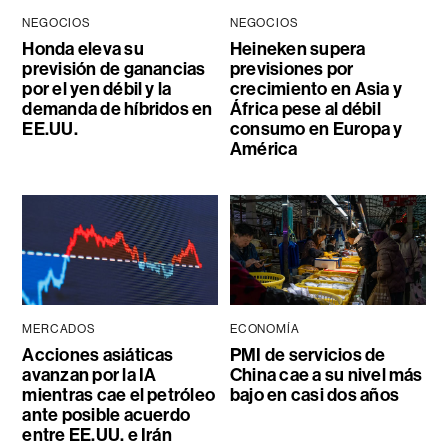
NEGOCIOS
NEGOCIOS
Honda eleva su
Heineken supera
previsión de ganancias
previsiones por
por el yen débil y la
crecimiento en Asia y
demanda de híbridos en
África pese al débil
EE.UU.
consumo en Europa y
América
MERCADOS
ECONOMÍA
Acciones asiáticas
PMI de servicios de
avanzan por la IA
China cae a su nivel más
mientras cae el petróleo
bajo en casi dos años
ante posible acuerdo
entre EE.UU. e Irán