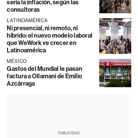
sería la inflación, según las
consultoras
LATINOAMÉRICA
Ni presencial, ni remoto, ni
híbrido: el nuevo modelo laboral
que WeWork ve crecer en
Latinoamérica
MÉXICO
Gastos del Mundial le pasan
factura a Ollamani de Emilio
Azcárraga
PUBLICIDAD