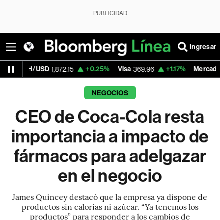
PUBLICIDAD
Ingresar
USD
+0.25%
Visa
+1.17%
MercadoLibre
1,872.15
369.96
1,878
NEGOCIOS
CEO de Coca-Cola resta
importancia a impacto de
fármacos para adelgazar
en el negocio
James Quincey destacó que la empresa ya dispone de
productos sin calorías ni azúcar. “Ya tenemos los
productos” para responder a los cambios de