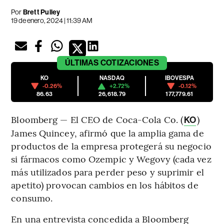
Por
Brett Pulley
19 de enero, 2024 | 11:39 AM
ÚLTIMAS
COTIZACIONES
KO
NASDAQ
IBOVESPA
-0.26%
+2.72%
-0.12%
86.63
26,618.79
177,779.61
Bloomberg — El CEO de Coca-Cola Co. (
)
KO
James Quincey, afirmó que la amplia gama de
productos de la empresa protegerá su negocio
si fármacos como Ozempic y Wegovy (cada vez
más utilizados para perder peso y suprimir el
apetito) provocan cambios en los hábitos de
consumo.
En una entrevista concedida a Bloomberg