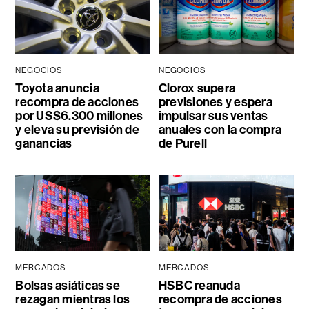
NEGOCIOS
NEGOCIOS
Toyota anuncia
Clorox supera
recompra de acciones
previsiones y espera
por US$6.300 millones
impulsar sus ventas
y eleva su previsión de
anuales con la compra
ganancias
de Purell
MERCADOS
MERCADOS
Bolsas asiáticas se
HSBC reanuda
rezagan mientras los
recompra de acciones