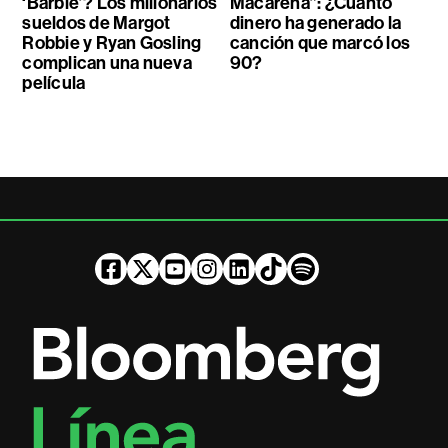
‘Barbie’? Los millonarios
Macarena”: ¿Cuánto
sueldos de Margot
dinero ha generado la
Robbie y Ryan Gosling
canción que marcó los
complican una nueva
90?
película