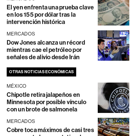
El yen enfrenta una prueba clave
en los 155 por dólar tras la
intervención histórica
MERCADOS
Dow Jones alcanza un récord
mientras cae el petróleo por
señales de alivio desde Irán
OTRAS NOTICIAS ECONÓMICAS
MÉXICO
Chipotle retira jalapeños en
Minnesota por posible vínculo
con un brote de salmonela
MERCADOS
Cobre toca máximos de casi tres