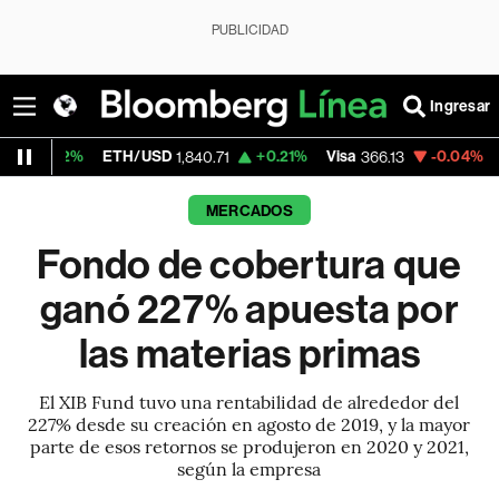
PUBLICIDAD
Ingresar
ETH/USD
+0.21%
Visa
-0.04%
MercadoLi
1,840.71
366.13
MERCADOS
Fondo de cobertura que
ganó 227% apuesta por
las materias primas
El XIB Fund tuvo una rentabilidad de alrededor del
227% desde su creación en agosto de 2019, y la mayor
parte de esos retornos se produjeron en 2020 y 2021,
según la empresa