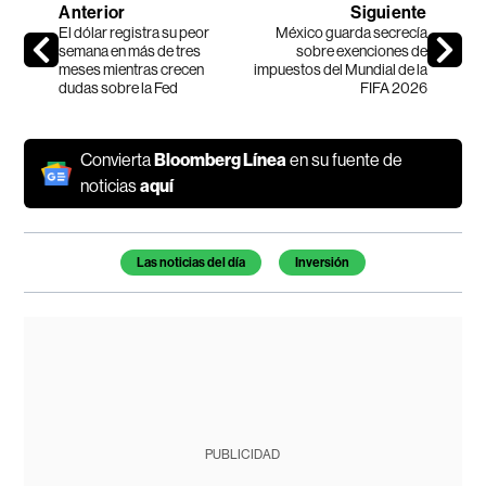
Anterior
Siguiente
El dólar registra su peor
México guarda secrecía
semana en más de tres
sobre exenciones de
meses mientras crecen
impuestos del Mundial de la
dudas sobre la Fed
FIFA 2026
Convierta
Bloomberg Línea
en su fuente de
noticias
aquí
Temas de este artículo
Las noticias del día
Inversión
PUBLICIDAD