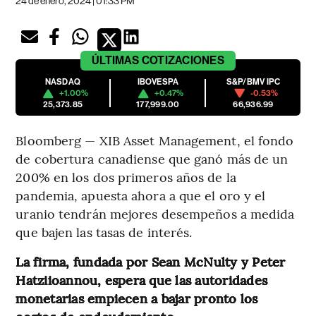
24 de enero, 2024 | 01:33 PM
ÚLTIMAS
COTIZACIONES
NASDAQ
IBOVESPA
S&P/BMV IPC
+1.00%
+0.47%
-0.53%
25,373.85
177,999.00
66,936.99
Bloomberg — XIB Asset Management, el fondo
de cobertura canadiense que ganó más de un
200% en los dos primeros años de la
pandemia, apuesta ahora a que el oro y el
uranio tendrán mejores desempeños a medida
que bajen las tasas de interés.
La firma, fundada por Sean McNulty y Peter
Hatziioannou, espera que las autoridades
monetarias empiecen a bajar pronto los