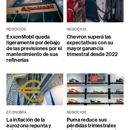
NEGOCIOS
NEGOCIOS
ExxonMobil queda
Chevron supera las
ligeramente por debajo
expectativas con su
de las previsiones por el
mayor ganancia
mantenimiento de sus
trimestral desde 2022
refinerías
ECONOMÍA
NEGOCIOS
La inflación de la
Puma reduce sus
eurozona repunta y
pérdidas trimestrales