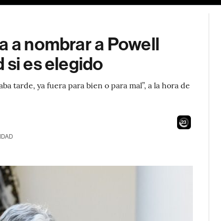
a a nombrar a Powell
 si es elegido
a tarde, ya fuera para bien o para mal”, a la hora de
21
IDAD