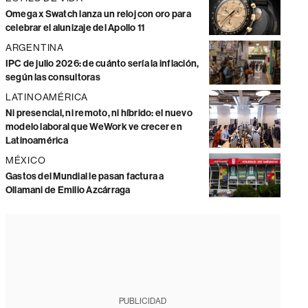
Omega x Swatch lanza un reloj con oro para
celebrar el alunizaje del Apollo 11
ARGENTINA
IPC de julio 2026: de cuánto sería la inflación,
según las consultoras
LATINOAMÉRICA
Ni presencial, ni remoto, ni híbrido: el nuevo
modelo laboral que WeWork ve crecer en
Latinoamérica
MÉXICO
Gastos del Mundial le pasan factura a
Ollamani de Emilio Azcárraga
PUBLICIDAD