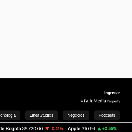
Ingresar
ecnología
Línea Studios
Negocios
Podcasts
720.00
Apple
310.94
USD COP
3,175.95
-0.21%
+0.55%
English