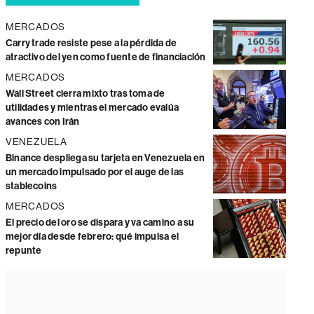
MERCADOS
Carry trade resiste pese a la pérdida de
atractivo del yen como fuente de financiación
MERCADOS
Wall Street cierra mixto tras toma de
utilidades y mientras el mercado evalúa
avances con Irán
VENEZUELA
Binance despliega su tarjeta en Venezuela en
un mercado impulsado por el auge de las
stablecoins
MERCADOS
El precio del oro se dispara y va camino a su
mejor día desde febrero: qué impulsa el
repunte