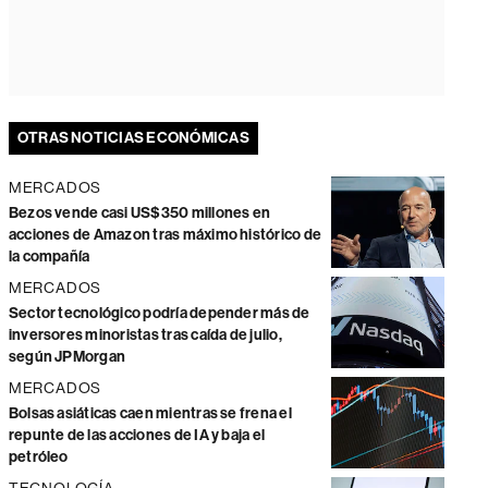
OTRAS NOTICIAS ECONÓMICAS
MERCADOS
Bezos vende casi US$350 millones en
acciones de Amazon tras máximo histórico de
la compañía
MERCADOS
Sector tecnológico podría depender más de
inversores minoristas tras caída de julio,
según JPMorgan
MERCADOS
Bolsas asiáticas caen mientras se frena el
repunte de las acciones de IA y baja el
petróleo
TECNOLOGÍA