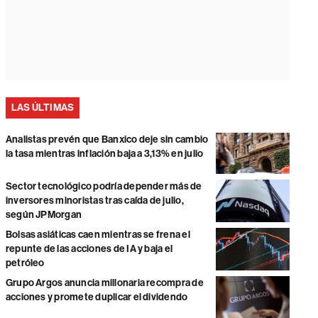
LAS ÚLTIMAS
Analistas prevén que Banxico deje sin cambio
la tasa mientras inflación baja a 3,13% en julio
Sector tecnológico podría depender más de
inversores minoristas tras caída de julio,
según JPMorgan
Bolsas asiáticas caen mientras se frena el
repunte de las acciones de IA y baja el
petróleo
Grupo Argos anuncia millonaria recompra de
acciones y promete duplicar el dividendo