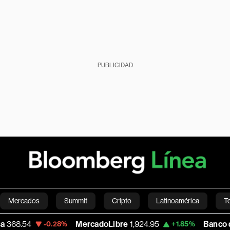
PUBLICIDAD
Mercados
Summit
Cripto
Latinoamérica
T
MercadoLibre
1,924.95
Banco de Bogota
38,
.28%
+1.85%
Green
Economía
Estilo de vida
Mundo
Videos