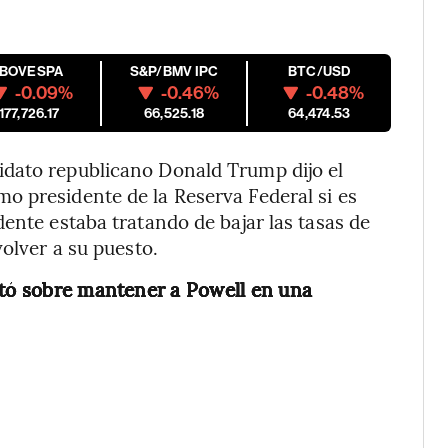
IBOVESPA
S&P/BMV IPC
BTC/USD
-0.09%
-0.46%
-0.48%
177,726.17
66,525.18
64,474.53
idato republicano Donald Trump dijo el
o presidente de la Reserva Federal si es
ente estaba tratando de bajar las tasas de
volver a su puesto.
ntó sobre mantener a Powell en una