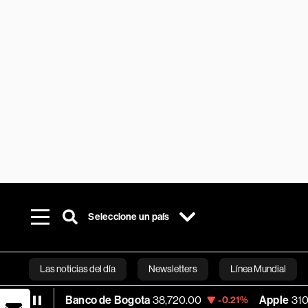
Seleccione un país
Las noticias del día
Newsletters
Línea Mundial
Banco de Bogota
38,720.00
Apple
310.94
5%
-0.21%
+0
Bloomberg 