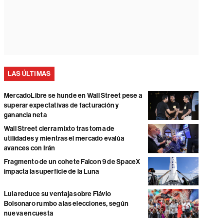
LAS ÚLTIMAS
MercadoLibre se hunde en Wall Street pese a
superar expectativas de facturación y
ganancia neta
Wall Street cierra mixto tras toma de
utilidades y mientras el mercado evalúa
avances con Irán
Fragmento de un cohete Falcon 9 de SpaceX
impacta la superficie de la Luna
Lula reduce su ventaja sobre Flávio
Bolsonaro rumbo a las elecciones, según
nueva encuesta