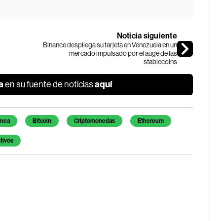
Noticia siguiente
Binance despliega su tarjeta en Venezuela en un
mercado impulsado por el auge de las
stablecoins
a
aquí
en su fuente de noticias
inea
Bitcoin
Criptomonedas
Ethereum
tivos