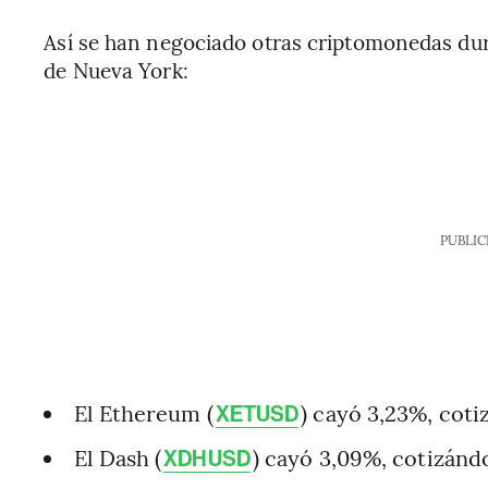
Así se han negociado otras criptomonedas dura
de Nueva York:
PUBLIC
El Ethereum (
) cayó 3,23%, coti
XETUSD
El Dash (
) cayó 3,09%, cotizánd
XDHUSD