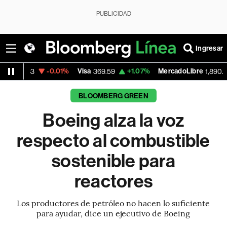
PUBLICIDAD
Ingresar
-0.01%
Visa
+1.07%
MercadoLibre
-0.55
369.59
1,890.05
BLOOMBERG GREEN
Boeing alza la voz
respecto al combustible
sostenible para
reactores
Los productores de petróleo no hacen lo suficiente
para ayudar, dice un ejecutivo de Boeing