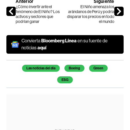
Anterior
Siguiente
¿Cómo invertir ante el
El Niño amenaza los
fenómeno de El Niño? Los
arándanos de Perú y podría
activos y sectores que
disparar los precios en todo
podrían ganar
el mundo
Convierta
Bloomberg Línea
en su fuente de
noticias
aquí
Temas de este artículo
Las noticias del día
Boeing
Green
ESG