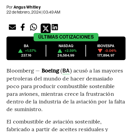
Por
Angus Whitley
22 de febrero, 2024 | 03:49 AM
ÚLTIMAS
COTIZACIONES
BA
NASDAQ
IBOVESPA
+1.57%
+2.59%
-0.06%
237.16
26,584.99
177,894.97
Bloomberg —
Boeing
(
) acusó a las mayores
BA
petroleras del mundo de hacer demasiado
poco para producir combustible sostenible
para aviones, mientras crece la frustración
dentro de la industria de la aviación por la falta
de suministro.
El combustible de aviación sostenible,
fabricado a partir de aceites residuales y