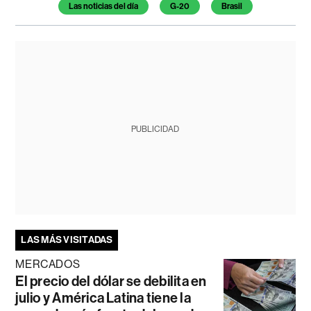
Temas de este artículo
Las noticias del día
G-20
Brasil
PUBLICIDAD
LAS MÁS VISITADAS
MERCADOS
El precio del dólar se debilita en
julio y América Latina tiene la