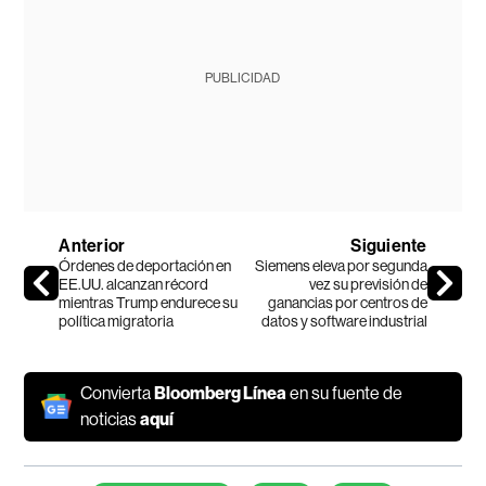
PUBLICIDAD
Anterior
Siguiente
Órdenes de deportación en
Siemens eleva por segunda
EE.UU. alcanzan récord
vez su previsión de
mientras Trump endurece su
ganancias por centros de
política migratoria
datos y software industrial
Convierta
Bloomberg Línea
en su fuente de
noticias
aquí