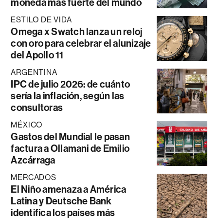
moneda más fuerte del mundo
ESTILO DE VIDA
Omega x Swatch lanza un reloj
con oro para celebrar el alunizaje
del Apollo 11
ARGENTINA
IPC de julio 2026: de cuánto
sería la inflación, según las
consultoras
MÉXICO
Gastos del Mundial le pasan
factura a Ollamani de Emilio
Azcárraga
MERCADOS
El Niño amenaza a América
Latina y Deutsche Bank
identifica los países más