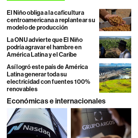
El Niño obliga a la caficultura
centroamericana a replantear su
modelo de producción
La ONU advierte que El Niño
podría agravar el hambre en
América Latina y el Caribe
Así logró este país de América
Latina generar toda su
electricidad con fuentes 100%
renovables
Económicas e internacionales