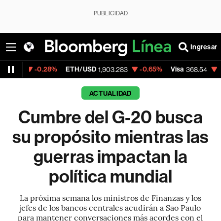
PUBLICIDAD
Ingresar
28%
ETH/USD
-0.65%
Visa
-0.28%
Merca
1,903.283
368.54
ACTUALIDAD
Cumbre del G-20 busca
su propósito mientras las
guerras impactan la
política mundial
La próxima semana los ministros de Finanzas y los
jefes de los bancos centrales acudirán a Sao Paulo
para mantener conversaciones más acordes con el