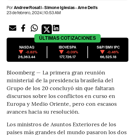
Por
Andrew Rosati - Simone Iglesias - Arne Delfs
23 de febrero, 2024 | 10:53 AM
ÚLTIMAS
COTIZACIONES
NASDAQ
IBOVESPA
S&P/BMV IPC
-0.83%
-0.09%
-0.46%
26,363.44
177,726.17
66,525.18
Bloomberg — La primera gran reunión
ministerial de la presidencia brasileña del
Grupo de los 20 concluyó sin que faltaran
discursos sobre los conflictos en curso en
Europa y Medio Oriente, pero con escasos
avances hacia su resolución.
Los ministros de Asuntos Exteriores de los
países más grandes del mundo pasaron los dos