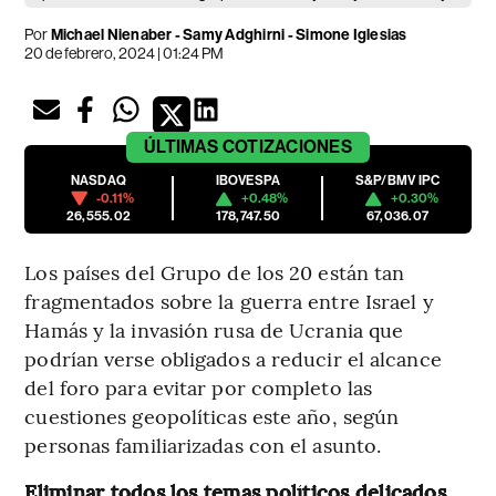
Por
Michael Nienaber - Samy Adghirni - Simone Iglesias
20 de febrero, 2024 | 01:24 PM
ÚLTIMAS
COTIZACIONES
NASDAQ
IBOVESPA
S&P/BMV IPC
-0.11%
+0.48%
+0.30%
26,555.02
178,747.50
67,036.07
Los países del Grupo de los 20 están tan
fragmentados sobre la guerra entre Israel y
Hamás y la invasión rusa de Ucrania que
podrían verse obligados a reducir el alcance
del foro para evitar por completo las
cuestiones geopolíticas este año, según
personas familiarizadas con el asunto.
Eliminar todos los temas políticos delicados