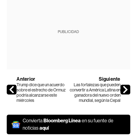
PUBLICIDAD
Anterior
Siguiente
Trump dice que un acuerdo
Las fortalezas que pueden
sobre el estrecho de Ormuz
convertir a América Latina en
podría alcanzarse este
ganadora del nuevo orden
miércoles
mundial, según la Cepal
Convierta
Bloomberg Línea
en su fuente de
noticias
aquí