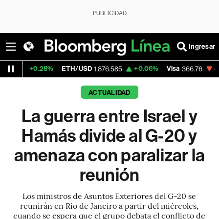
PUBLICIDAD
Ingresar
28%
ETH/USD
+0.06%
Visa
-0.77%
Merc
1,876.585
366.76
ACTUALIDAD
La guerra entre Israel y
Hamás divide al G-20 y
amenaza con paralizar la
reunión
Los ministros de Asuntos Exteriores del G-20 se
reunirán en Río de Janeiro a partir del miércoles,
cuando se espera que el grupo debata el conflicto de