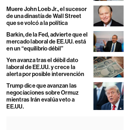
Muere John Loeb Jr., el sucesor
de una dinastía de Wall Street
que se volcó a la política
Barkin, de la Fed, advierte que el
mercado laboral de EE.UU. está
en un “equilibrio débil”
Yen avanza tras el débil dato
laboral de EE.UU. y crece la
alerta por posible intervención
Trump dice que avanzan las
negociaciones sobre Ormuz
mientras Irán evalúa veto a
EE.UU.