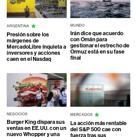
MUNDO
ARGENTINA
Irán dice que acuerdo
Presión sobre los
con Omán para
márgenes de
gestionar el estrecho de
MercadoLibre inquieta a
Ormuz está en su fase
inversores y acciones
final
caen en el Nasdaq
NEGOCIOS
MERCADOS
Burger King dispara sus
La acción más rentable
ventas en EE.UU. con un
del S&P 500 cae con
nuevo Whopper y una
fuerza tras sus