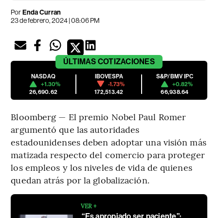
Por
Enda Curran
23 de febrero, 2024 | 08:06 PM
ÚLTIMAS
COTIZACIONES
NASDAQ
IBOVESPA
S&P/BMV IPC
+1.30%
-1.73%
+0.82%
26,690.62
172,513.42
66,938.64
Bloomberg — El premio Nobel Paul Romer
argumentó que las autoridades
estadounidenses deben adoptar una visión más
matizada respecto del comercio para proteger
los empleos y los niveles de vida de quienes
quedan atrás por la globalización.
VER +
“Es apropiado ser paciente”: