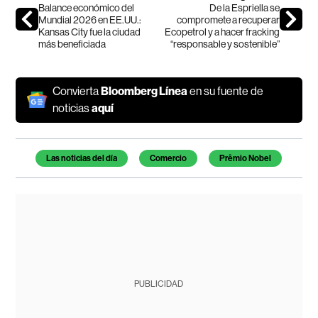
Balance económico del
De la Espriella se
Mundial 2026 en EE.UU.:
compromete a recuperar
Kansas City fue la ciudad
Ecopetrol y a hacer fracking
más beneficiada
“responsable y sostenible”
Convierta
Bloomberg Línea
en su fuente de
noticias
aquí
Temas de este artículo
Las noticias del día
Comercio
Prêmio Nobel
PUBLICIDAD