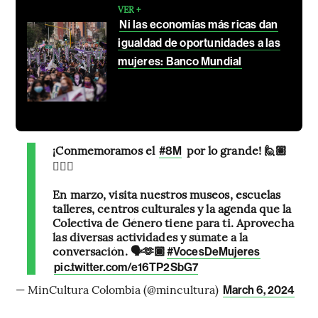
VER +
Ni las economías más ricas dan
igualdad de oportunidades a las
mujeres: Banco Mundial
¡Conmemoramos el
por lo grande! 🙋🏽
#8M
🙋🏼‍♀️
En marzo, visita nuestros museos, escuelas
talleres, centros culturales y la agenda que la
Colectiva de Género tiene para ti. Aprovecha
las diversas actividades y súmate a la
conversación. 🗣️🫶🏾
#VocesDeMujeres
pic.twitter.com/e16TP2SbG7
— MinCultura Colombia (@mincultura)
March 6, 2024