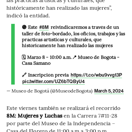
históricamente han realizado las mujeres”,
indicó la entidad.
🟣 Este
reivindicaremos a través de un
#8M
taller de foto-bordado, los oficios, trabajos y las
prácticas artísticas y culturales, que
históricamente han realizado las mujeres
🗓 Marzo 8 - 10:00 a.m.📍 Museo de Bogotá -
Casa Sámano
🔗 Inscripción previa
https://t.co/wbu9vvgt3P
pic.twitter.com/UZ6bTQByU4
— Museo de Bogotá (@MuseodeBogota)
March 5, 2024
Este viernes también se realizará el recorrido
8M: Mujeres y Luchas
en la Carrera 7#11-28
por parte del Museo de la Independencia –
Casa del Florero de 11:00 a.m a 3:00 p.m.