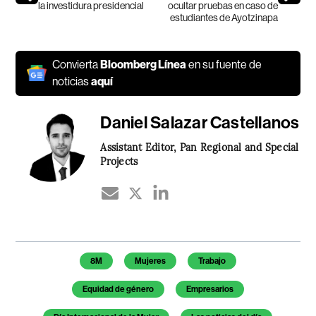
la investidura presidencial
ocultar pruebas en caso de
estudiantes de Ayotzinapa
Convierta
Bloomberg Línea
en su fuente de
noticias
aquí
Daniel Salazar Castellanos
Assistant Editor, Pan Regional and Special
Projects
Temas de este artículo
8M
Mujeres
Trabajo
Equidad de género
Empresarios