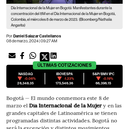
Día Internacional de la Mujer en Bogotá
Manifestantes durante la
concentración del 8M en el Día Internacional de la Mujer en Bogotá,
Colombia, el miércoles 8 de marzo de 2023.
(Bloomberg/Nathalia
Angarita)
Por
Daniel Salazar Castellanos
08 de marzo, 2024 | 09:27 AM
ÚLTIMAS
COTIZACIONES
NASDAQ
IBOVESPA
S&P/BMV IPC
-0.06%
-1.23%
-0.19%
26,348.35
175,546.36
66,396.15
Bogotá — El mundo conmemora este 8 de
marzo el
Día Internacional de la Mujer
y en las
grandes capitales de Latinoamérica se tienen
programadas distintas actividades. Bogotá no
será la excepción y distintos movimientos