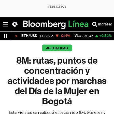
PUBLICIDAD
Ingresar
ETH/USD
-0.14%
Visa
+0.52%
MercadoLib
1,903.235
370.47
ACTUALIDAD
8M: rutas, puntos de
concentración y
actividades por marchas
del Día de la Mujer en
Bogotá
Este viernes se realizará el recorrido 8M: Mujeres y