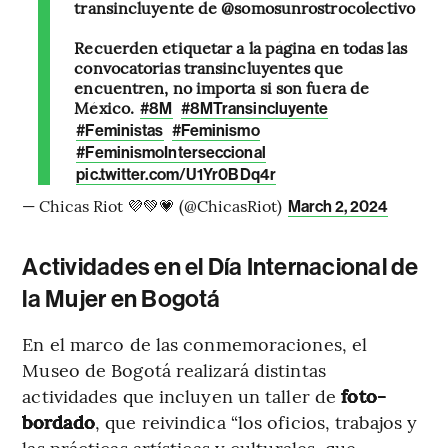
transincluyente de @somosunrostrocolectivo
Recuerden etiquetar a la página en todas las
convocatorias transincluyentes que
encuentren, no importa si son fuera de
México.
#8M
#8MTransincluyente
#Feministas
#Feminismo
#FeminismoInterseccional
pic.twitter.com/U1Yr0BDq4r
— Chicas Riot 💜💚💗 (@ChicasRiot)
March 2, 2024
Actividades en el Día Internacional de
la Mujer en Bogotá
En el marco de las conmemoraciones, el
Museo de Bogotá realizará distintas
actividades que incluyen un taller de
foto-
bordado
, que reivindica “los oficios, trabajos y
las prácticas artísticas y culturales, que