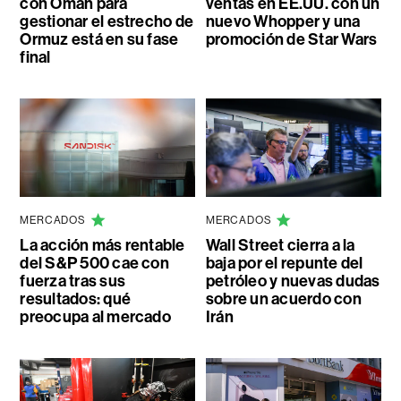
con Omán para
ventas en EE.UU. con un
gestionar el estrecho de
nuevo Whopper y una
Ormuz está en su fase
promoción de Star Wars
final
MERCADOS
MERCADOS
La acción más rentable
Wall Street cierra a la
del S&P 500 cae con
baja por el repunte del
fuerza tras sus
petróleo y nuevas dudas
resultados: qué
sobre un acuerdo con
preocupa al mercado
Irán