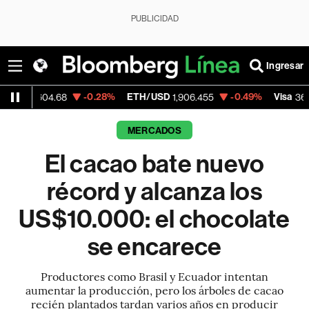
PUBLICIDAD
Ingresar
-0.28%
ETH/USD
-0.49%
Visa
-0.2
68
1,906.455
368.54
MERCADOS
El cacao bate nuevo
récord y alcanza los
US$10.000: el chocolate
se encarece
Productores como Brasil y Ecuador intentan
aumentar la producción, pero los árboles de cacao
recién plantados tardan varios años en producir