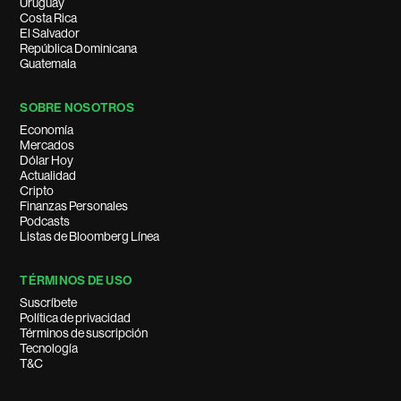
Uruguay
Costa Rica
El Salvador
República Dominicana
Guatemala
SOBRE NOSOTROS
Economía
Mercados
Dólar Hoy
Actualidad
Cripto
Finanzas Personales
Podcasts
Listas de Bloomberg Línea
TÉRMINOS DE USO
Suscríbete
Política de privacidad
Términos de suscripción
Tecnología
T&C