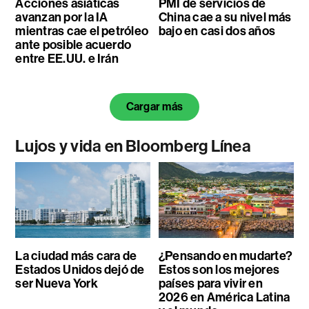
Acciones asiáticas
PMI de servicios de
avanzan por la IA
China cae a su nivel más
mientras cae el petróleo
bajo en casi dos años
ante posible acuerdo
entre EE.UU. e Irán
Cargar más
Lujos y vida en Bloomberg Línea
La ciudad más cara de
¿Pensando en mudarte?
Estados Unidos dejó de
Estos son los mejores
ser Nueva York
países para vivir en
2026 en América Latina