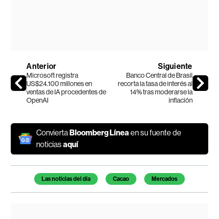
Anterior
Siguiente
Microsoft registra
Banco Central de Brasil
US$24.100 millones en
recorta la tasa de interés al
ventas de IA procedentes de
14% tras moderarse la
OpenAI
inflación
Convierta
Bloomberg Línea
en su fuente de
noticias
aquí
Temas de este artículo
Las noticias del día
Cacao
Mercados