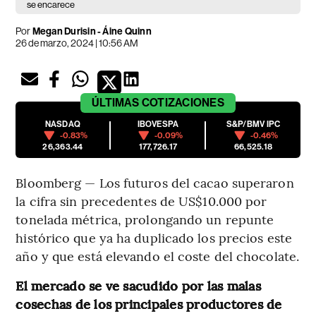
se encarece
Por
Megan Durisin - Áine Quinn
26 de marzo, 2024 | 10:56 AM
ÚLTIMAS
COTIZACIONES
NASDAQ
IBOVESPA
S&P/BMV IPC
-0.83%
-0.09%
-0.46%
26,363.44
177,726.17
66,525.18
Bloomberg — Los futuros del cacao superaron
la cifra sin precedentes de US$10.000 por
tonelada métrica, prolongando un repunte
histórico que ya ha duplicado los precios este
año y que está elevando el coste del chocolate.
El mercado se ve sacudido por las malas
cosechas de los principales productores de