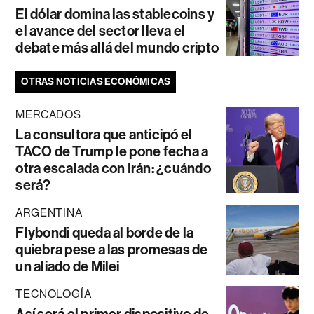
El dólar domina las stablecoins y
el avance del sector lleva el
debate más allá del mundo cripto
OTRAS NOTICIAS ECONÓMICAS
MERCADOS
La consultora que anticipó el
TACO de Trump le pone fecha a
otra escalada con Irán: ¿cuándo
será?
ARGENTINA
Flybondi queda al borde de la
quiebra pese a las promesas de
un aliado de Milei
TECNOLOGÍA
Así será el primer dispositivo de