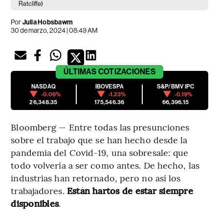
Ratcliffe)
Por
Julia Hobsbawm
30 de marzo, 2024 | 08:49 AM
ÚLTIMAS
COTIZACIONES
NASDAQ
IBOVESPA
S&P/BMV IPC
-0.06%
-1.23%
-0.19%
26,348.35
175,546.36
66,396.15
Bloomberg — Entre todas las presunciones
sobre el trabajo que se han hecho desde la
pandemia del Covid-19, una sobresale: que
todo volvería a ser como antes. De hecho, las
industrias han retornado, pero no así los
trabajadores.
Están hartos de estar siempre
disponibles
.