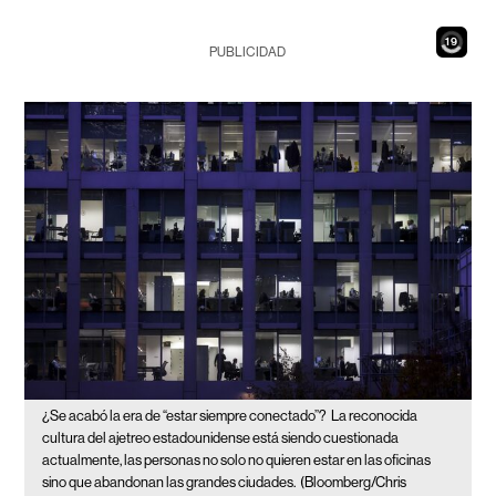
17
PUBLICIDAD
¿Se acabó la era de “estar siempre conectado”?
La reconocida
cultura del ajetreo estadounidense está siendo cuestionada
actualmente, las personas no solo no quieren estar en las oficinas
sino que abandonan las grandes ciudades.
(Bloomberg/Chris