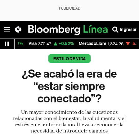
PUBLICIDAD
Ingresar
isa
+0.52%
MercadoLibre
-5.23%
Banco de 
370.47
1,824.26
ESTILO DE VIDA
¿Se acabó la era de
“estar siempre
conectado”?
Un mayor conocimiento de las cuestiones
relacionadas con el bienestar, la salud mental y el
estrés en el entorno laboral lleva a reconocer la
necesidad de introducir cambios