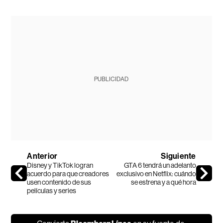
PUBLICIDAD
Anterior
Siguiente
Disney y TikTok logran
GTA 6 tendrá un adelanto
acuerdo para que creadores
exclusivo en Netflix: cuándo
usen contenido de sus
se estrena y a qué hora
películas y series