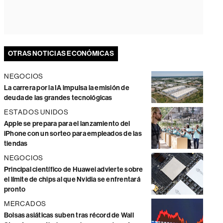
OTRAS NOTICIAS ECONÓMICAS
NEGOCIOS
La carrera por la IA impulsa la emisión de
deuda de las grandes tecnológicas
ESTADOS UNIDOS
Apple se prepara para el lanzamiento del
iPhone con un sorteo para empleados de las
tiendas
NEGOCIOS
Principal científico de Huawei advierte sobre
el límite de chips al que Nvidia se enfrentará
pronto
MERCADOS
Bolsas asiáticas suben tras récord de Wall