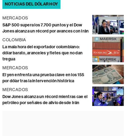
NOTICIAS DEL DÓLAR HOY
MERCADOS
S&P 500 supera los 7.700 puntos y el Dow
Jones alcanza un récord por avances con Irán
COLOMBIA
La mala hora del exportador colombiano:
dólar barato, aranceles y fletes que no dan
tregua
MERCADOS
El yen enfrenta una prueba clave en los 155
por dólar tras la intervención histórica
MERCADOS
Dow Jones alcanza un récord mientras cae el
petróleo por señales de alivio desde Irán