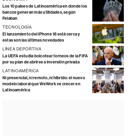
Los 10 países de Latinoamérica en donde los
bancos generan más utilidades, según
Felaban
TECNOLOGÍA
El lanzamiento del iPhone 18 está cerca y
estas son las últimas novedades
LÍNEA DEPORTIVA
La UEFA estudia boicotear torneos de la FIFA
por su plan de abrirse a inversión privada
LATINOAMÉRICA
Ni presencial, ni remoto, ni híbrido: el nuevo
modelo laboral que WeWork ve crecer en
Latinoamérica