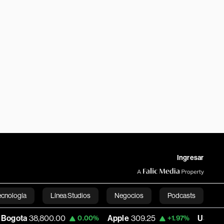
Ingresar
ecnología
Línea Studios
Negocios
Podcasts
800.00
Apple
309.25
USD COP
3,195.99
0.00%
+1.97%
English