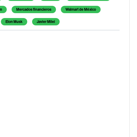
án
Mercados financieros
Walmart de México
Elon Musk
Javier Milei