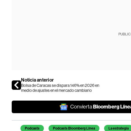
PUBLIC
Noticia anterior
Bolsa de Caracas se dispara 146% en 2026 en
medio de ajustes en el mercado cambiario
Bloomberg Líne
Convierta
Temas de este artículo
Podcasts
Podcasts Bloomberg Línea
La estrategia