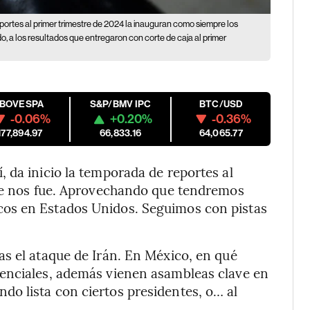
ortes al primer trimestre de 2024 la inauguran como siempre los
, a los resultados que entregaron con corte de caja al primer
IBOVESPA
S&P/BMV IPC
BTC/USD
-0.06%
+0.20%
-0.36%
177,894.97
66,833.16
64,065.77
 da inicio la temporada de reportes al
 se nos fue. Aprovechando que tendremos
os en Estados Unidos. Seguimos con pistas
s el ataque de Irán. En México, en qué
enciales, además vienen asambleas clave en
o lista con ciertos presidentes, o… al