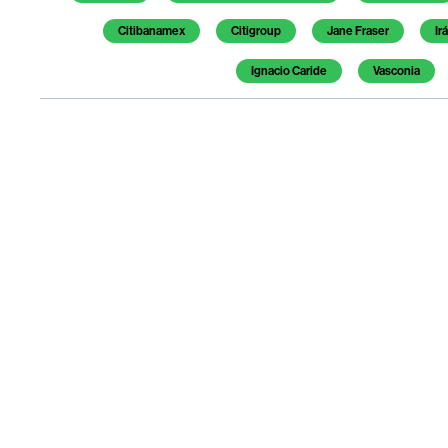
Citibanamex
Citigroup
Jane Fraser
Ir
Ignacio Caride
Vasconia