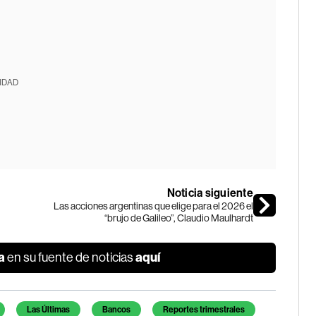
IDAD
Noticia siguiente
Las acciones argentinas que elige para el 2026 el
“brujo de Galileo”, Claudio Maulhardt
a
aquí
en su fuente de noticias
Las Últimas
Bancos
Reportes trimestrales