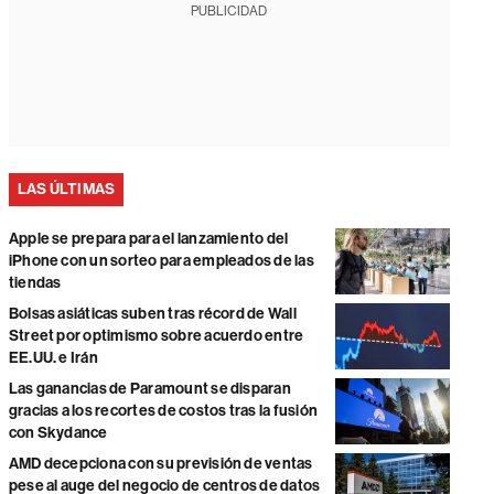
PUBLICIDAD
LAS ÚLTIMAS
Apple se prepara para el lanzamiento del
iPhone con un sorteo para empleados de las
tiendas
Bolsas asiáticas suben tras récord de Wall
Street por optimismo sobre acuerdo entre
EE.UU. e Irán
Las ganancias de Paramount se disparan
gracias a los recortes de costos tras la fusión
con Skydance
AMD decepciona con su previsión de ventas
pese al auge del negocio de centros de datos