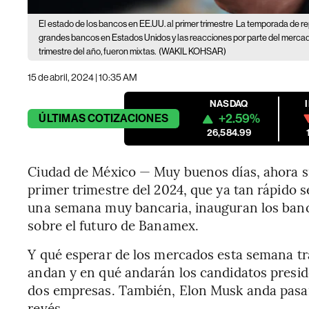
El estado de los bancos en EE.UU. al primer trimestre
La temporada de rep
grandes bancos en Estados Unidos y las reacciones por parte del mercado
trimestre del año, fueron mixtas.
(WAKIL KOHSAR)
15 de abril, 2024 | 10:35 AM
NASDAQ
+2.59%
ÚLTIMAS
COTIZACIONES
26,584.99
Ciudad de México — Muy buenos días, ahora sí,
primer trimestre del 2024, que ya tan rápido
una semana muy bancaria, inauguran los banc
sobre el futuro de Banamex.
Y qué esperar de los mercados esta semana tra
andan y en qué andarán los candidatos presid
dos empresas. También, Elon Musk anda pasand
revés.