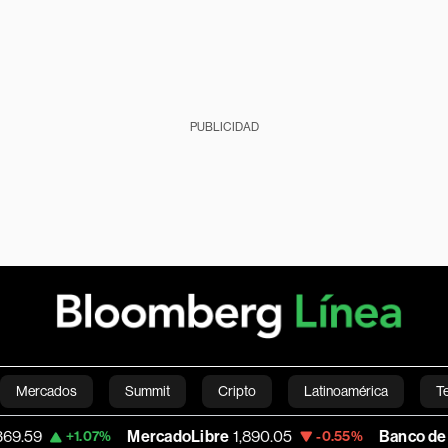
PUBLICIDAD
Mercados
Summit
Cripto
Latinoamérica
T
MercadoLibre
1,890.05
Banco de Bogota
38,
.07%
-0.55%
Green
Economía
Estilo de vida
Mundo
Videos