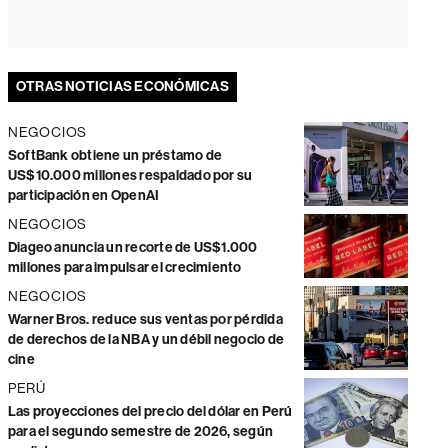
OTRAS NOTICIAS ECONÓMICAS
NEGOCIOS
SoftBank obtiene un préstamo de
US$10.000 millones respaldado por su
participación en OpenAI
NEGOCIOS
Diageo anuncia un recorte de US$1.000
millones para impulsar el crecimiento
NEGOCIOS
Warner Bros. reduce sus ventas por pérdida
de derechos de la NBA y un débil negocio de
cine
PERÚ
Las proyecciones del precio del dólar en Perú
para el segundo semestre de 2026, según