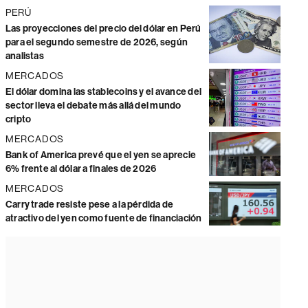
PERÚ
Las proyecciones del precio del dólar en Perú
para el segundo semestre de 2026, según
analistas
MERCADOS
El dólar domina las stablecoins y el avance del
sector lleva el debate más allá del mundo
cripto
MERCADOS
Bank of America prevé que el yen se aprecie
6% frente al dólar a finales de 2026
MERCADOS
Carry trade resiste pese a la pérdida de
atractivo del yen como fuente de financiación