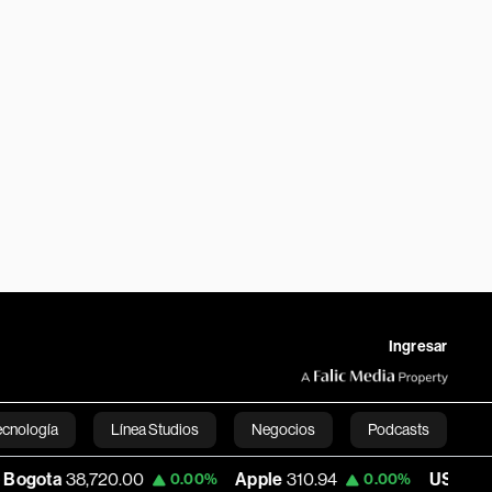
Ingresar
ecnología
Línea Studios
Negocios
Podcasts
20.00
Apple
310.94
USD COP
3,173.46
0.00%
0.00%
English