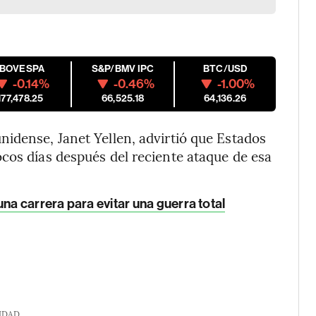
IBOVESPA
S&P/BMV IPC
BTC/USD
-0.14%
-0.46%
-1.00%
177,478.25
66,525.18
64,136.26
idense, Janet Yellen, advirtió que Estados
cos días después del reciente ataque de esa
una carrera para evitar una guerra total
IDAD