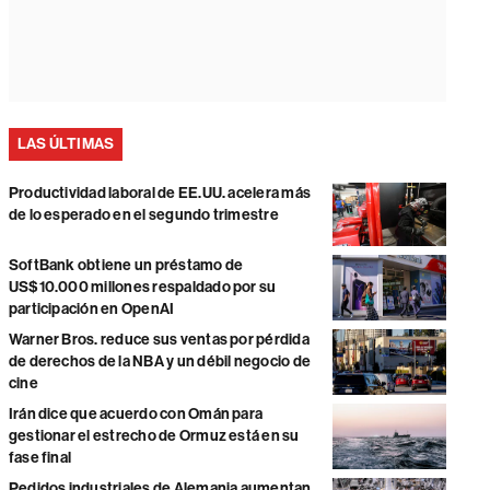
LAS ÚLTIMAS
Productividad laboral de EE.UU. acelera más
de lo esperado en el segundo trimestre
SoftBank obtiene un préstamo de
US$10.000 millones respaldado por su
participación en OpenAI
Warner Bros. reduce sus ventas por pérdida
de derechos de la NBA y un débil negocio de
cine
Irán dice que acuerdo con Omán para
gestionar el estrecho de Ormuz está en su
fase final
Pedidos industriales de Alemania aumentan