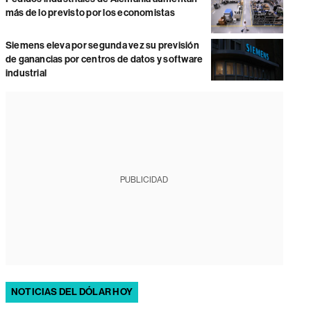
más de lo previsto por los economistas
Siemens eleva por segunda vez su previsión
de ganancias por centros de datos y software
industrial
PUBLICIDAD
NOTICIAS DEL DÓLAR HOY