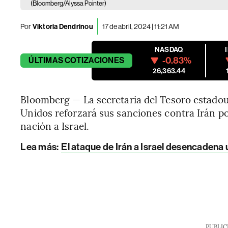
(Bloomberg/Alyssa Pointer)
Por
Viktoria Dendrinou
17 de abril, 2024 | 11:21 AM
NASDAQ
-0.83%
ÚLTIMAS
COTIZACIONES
26,363.44
Bloomberg — La secretaria del Tesoro estadoun
Unidos reforzará sus sanciones contra Irán po
nación a Israel.
Lea más:
El ataque de Irán a Israel desencadena 
PUBLIC