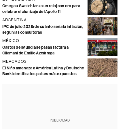
Omega x Swatch lanza un reloj con oro para
celebrar el alunizaje del Apollo 11
ARGENTINA
IPC de julio 2026: de cuánto sería la inflación,
según las consultoras
MÉXICO
Gastos del Mundial le pasan factura a
Ollamani de Emilio Azcárraga
MERCADOS
El Niño amenaza a América Latina y Deutsche
Bank identifica los países más expuestos
PUBLICIDAD