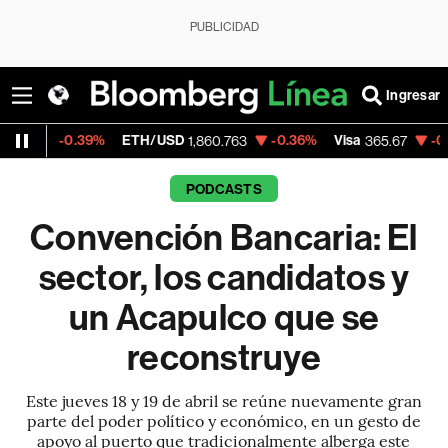
PUBLICIDAD
Ingresar
.39%
ETH/USD
-0.36%
Visa
-0.13%
Merc
1,860.763
365.67
PODCASTS
Convención Bancaria: El
sector, los candidatos y
un Acapulco que se
reconstruye
Este jueves 18 y 19 de abril se reúne nuevamente gran
parte del poder político y económico, en un gesto de
apoyo al puerto que tradicionalmente alberga este