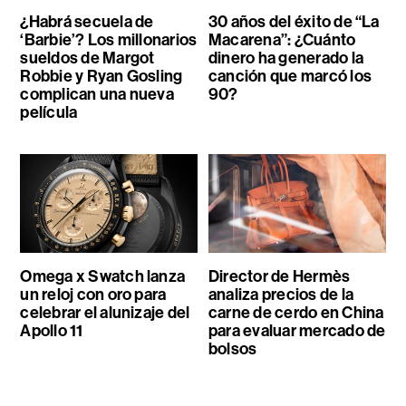
¿Habrá secuela de
30 años del éxito de “La
‘Barbie’? Los millonarios
Macarena”: ¿Cuánto
sueldos de Margot
dinero ha generado la
Robbie y Ryan Gosling
canción que marcó los
complican una nueva
90?
película
Omega x Swatch lanza
Director de Hermès
un reloj con oro para
analiza precios de la
celebrar el alunizaje del
carne de cerdo en China
Apollo 11
para evaluar mercado de
bolsos