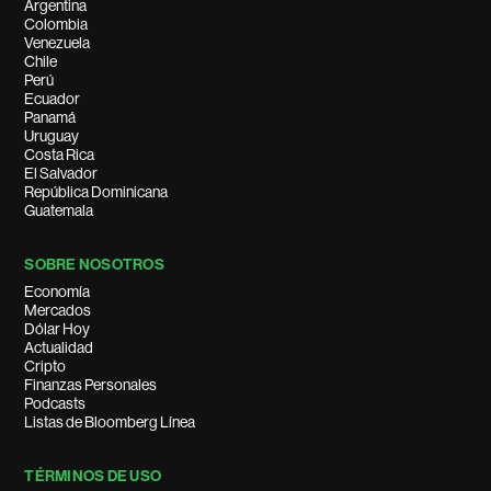
Argentina
Colombia
Venezuela
Chile
Perú
Ecuador
Panamá
Uruguay
Costa Rica
El Salvador
República Dominicana
Guatemala
SOBRE NOSOTROS
Economía
Mercados
Dólar Hoy
Actualidad
Cripto
Finanzas Personales
Podcasts
Listas de Bloomberg Línea
TÉRMINOS DE USO