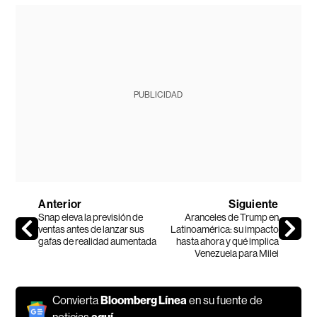
PUBLICIDAD
Anterior
Siguiente
Snap eleva la previsión de
Aranceles de Trump en
ventas antes de lanzar sus
Latinoamérica: su impacto
gafas de realidad aumentada
hasta ahora y qué implica
Venezuela para Milei
Convierta
Bloomberg Línea
en su fuente de