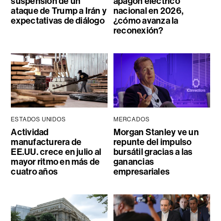
suspensión de un
apagón eléctrico
ataque de Trump a Irán y
nacional en 2026,
expectativas de diálogo
¿cómo avanza la
reconexión?
ESTADOS UNIDOS
MERCADOS
Actividad
Morgan Stanley ve un
manufacturera de
repunte del impulso
EE.UU. crece en julio al
bursátil gracias a las
mayor ritmo en más de
ganancias
cuatro años
empresariales