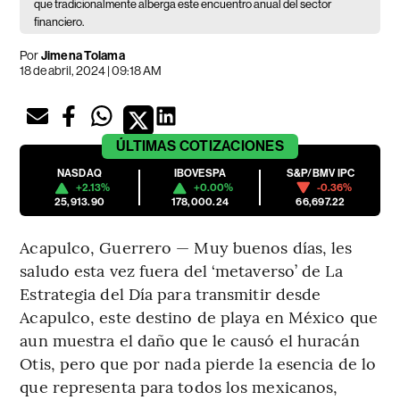
que tradicionalmente alberga este encuentro anual del sector
financiero.
Por
Jimena Tolama
18 de abril, 2024 | 09:18 AM
ÚLTIMAS
COTIZACIONES
NASDAQ
IBOVESPA
S&P/BMV IPC
+2.13%
+0.00%
-0.36%
25,913.90
178,000.24
66,697.22
Acapulco, Guerrero — Muy buenos días, les
saludo esta vez fuera del ‘metaverso’ de La
Estrategia del Día para transmitir desde
Acapulco, este destino de playa en México que
aun muestra el daño que le causó el huracán
Otis, pero que por nada pierde la esencia de lo
que representa para todos los mexicanos,