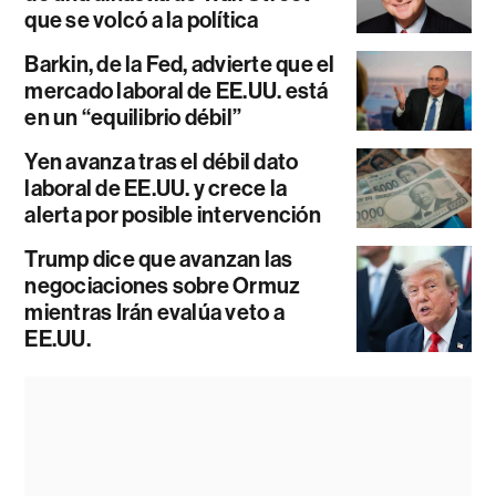
que se volcó a la política
Barkin, de la Fed, advierte que el
mercado laboral de EE.UU. está
en un “equilibrio débil”
Yen avanza tras el débil dato
laboral de EE.UU. y crece la
alerta por posible intervención
Trump dice que avanzan las
negociaciones sobre Ormuz
mientras Irán evalúa veto a
EE.UU.