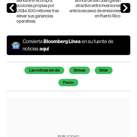
Berkshire recompra
Bonos de San Juan ganan
acciones propias por
atractivo entre inversores
US$4.500 millones tras
ante la escasez de emisiones
elevar sus ganancias
en Puerto Rico
operativas
Convierta
Bloomberg Línea
en su fuente de
noticias
aquí
Temas de este artículo
Las noticias del día
Divisas
Dólar
Precio
PUBLICIDAD