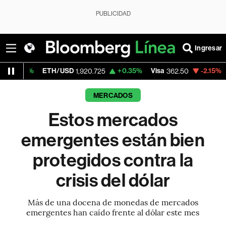
PUBLICIDAD
Ingresar
ETH/USD
+0.35%
Visa
-2.15%
MercadoLibr
1,920.725
362.50
MERCADOS
Estos mercados
emergentes están bien
protegidos contra la
crisis del dólar
Más de una docena de monedas de mercados
emergentes han caído frente al dólar este mes