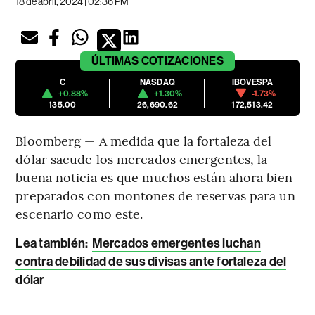
18 de abril, 2024 | 02:36 PM
ÚLTIMAS
COTIZACIONES
C
NASDAQ
IBOVESPA
+0.88%
+1.30%
-1.73%
135.00
26,690.62
172,513.42
Bloomberg — A medida que la fortaleza del
dólar sacude los mercados emergentes, la
buena noticia es que muchos están ahora bien
preparados con montones de reservas para un
escenario como este.
Lea también:
Mercados emergentes luchan
contra debilidad de sus divisas ante fortaleza del
dólar