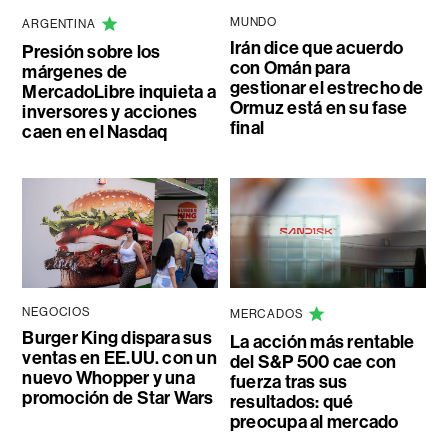
MUNDO
ARGENTINA
Irán dice que acuerdo
Presión sobre los
con Omán para
márgenes de
gestionar el estrecho de
MercadoLibre inquieta a
Ormuz está en su fase
inversores y acciones
final
caen en el Nasdaq
NEGOCIOS
MERCADOS
Burger King dispara sus
La acción más rentable
ventas en EE.UU. con un
del S&P 500 cae con
nuevo Whopper y una
fuerza tras sus
promoción de Star Wars
resultados: qué
preocupa al mercado