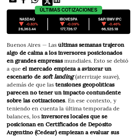
ÚLTIMAS
COTIZACIONES
NASDAQ
IBOVESPA
S&P/BMV IPC
-0.83%
-0.09%
-0.46%
26,363.44
177,726.17
66,525.18
Buenos Aires — Las
últimas semanas trajeron
algo de calma a los inversores posicionados
en grandes empresas
mundiales. Esto se debió
a que
el mercado empieza a avizorar un
escenario de
soft landing
(aterrizaje suave),
además de que las
tensiones geopolíticas
parecen no tener un impacto contundente
sobre las cotizaciones
. En ese contexto, y
teniendo en cuenta la última temporada de
balances, los
inversores locales que se
posicionan en Certificados de Depósito
Argentino (Cedear) empiezan a evaluar sus