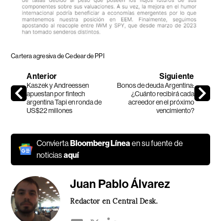
Cartera agresiva de Cedear de PPI
Anterior
Siguiente
Kaszek y Andreessen
Bonos de deuda Argentina:
apuestan por fintech
¿Cuánto recibirá cada
argentina Tapi en ronda de
acreedor en el próximo
US$22 millones
vencimiento?
Convierta
Bloomberg Línea
en su fuente de
noticias
aquí
Juan Pablo Álvarez
Redactor en Central Desk.