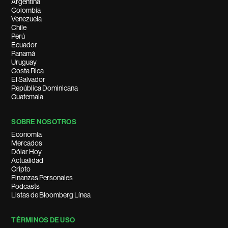
Argentina
Colombia
Venezuela
Chile
Perú
Ecuador
Panamá
Uruguay
Costa Rica
El Salvador
República Dominicana
Guatemala
SOBRE NOSOTROS
Economía
Mercados
Dólar Hoy
Actualidad
Cripto
Finanzas Personales
Podcasts
Listas de Bloomberg Línea
TÉRMINOS DE USO