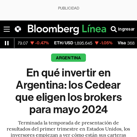
PUBLICIDAD
Ingresar
-0.47%
ETH/USD
-1.05%
Visa
-0.2
9.07
1,895.645
368.54
ARGENTINA
En qué invertir en
Argentina: los Cedear
que eligen los brokers
para mayo 2024
Terminada la temporada de presentación de
resultados del primer trimestre en Estados Unidos, los
inversores empiezan a ver cómo están sus carteras