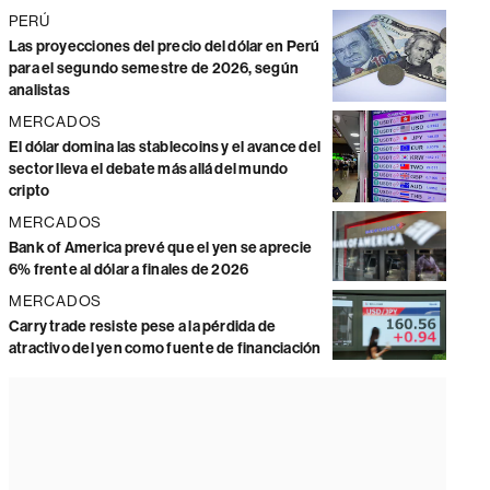
PERÚ
Las proyecciones del precio del dólar en Perú
para el segundo semestre de 2026, según
analistas
MERCADOS
El dólar domina las stablecoins y el avance del
sector lleva el debate más allá del mundo
cripto
MERCADOS
Bank of America prevé que el yen se aprecie
6% frente al dólar a finales de 2026
MERCADOS
Carry trade resiste pese a la pérdida de
atractivo del yen como fuente de financiación