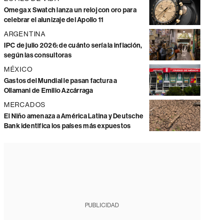
Omega x Swatch lanza un reloj con oro para
celebrar el alunizaje del Apollo 11
ARGENTINA
IPC de julio 2026: de cuánto sería la inflación,
según las consultoras
MÉXICO
Gastos del Mundial le pasan factura a
Ollamani de Emilio Azcárraga
MERCADOS
El Niño amenaza a América Latina y Deutsche
Bank identifica los países más expuestos
PUBLICIDAD