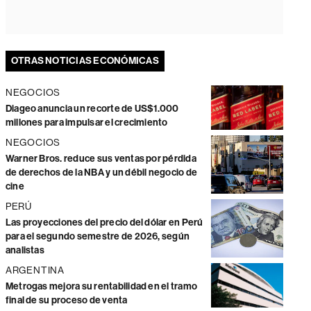
OTRAS NOTICIAS ECONÓMICAS
NEGOCIOS
Diageo anuncia un recorte de US$1.000
millones para impulsar el crecimiento
NEGOCIOS
Warner Bros. reduce sus ventas por pérdida
de derechos de la NBA y un débil negocio de
cine
PERÚ
Las proyecciones del precio del dólar en Perú
para el segundo semestre de 2026, según
analistas
ARGENTINA
Metrogas mejora su rentabilidad en el tramo
final de su proceso de venta