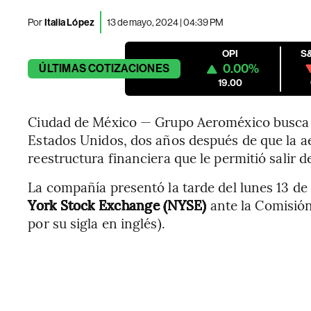
Por
Italia López
13 de mayo, 2024 | 04:39 PM
OPI
S
0.00%
ÚLTIMAS
COTIZACIONES
19.00
Ciudad de México — Grupo Aeroméxico busca re
Estados Unidos, dos años después de que la 
reestructura financiera que le permitió salir de
La compañía presentó la tarde del lunes 13 de
York Stock Exchange (NYSE)
ante la Comisión
por su sigla en inglés).