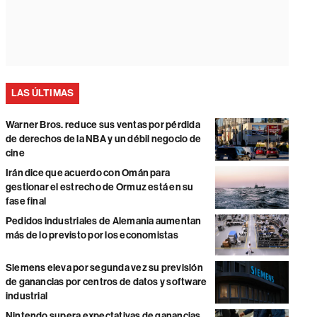
LAS ÚLTIMAS
Warner Bros. reduce sus ventas por pérdida
de derechos de la NBA y un débil negocio de
cine
Irán dice que acuerdo con Omán para
gestionar el estrecho de Ormuz está en su
fase final
Pedidos industriales de Alemania aumentan
más de lo previsto por los economistas
Siemens eleva por segunda vez su previsión
de ganancias por centros de datos y software
industrial
Nintendo supera expectativas de ganancias