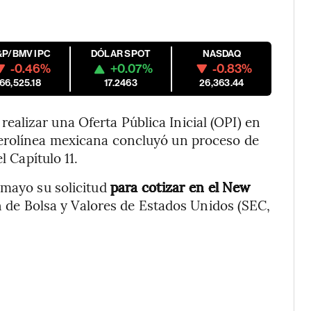
&P/BMV IPC
DÓLAR SPOT
NASDAQ
-0.46%
+0.07%
-0.83%
66,525.18
17.2463
26,363.44
alizar una Oferta Pública Inicial (OPI) en
aerolínea mexicana concluyó un proceso de
l Capítulo 11.
 mayo su solicitud
para cotizar en el New
 de Bolsa y Valores de Estados Unidos (SEC,