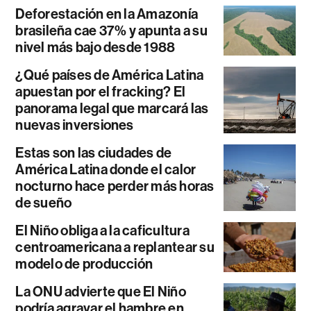
Deforestación en la Amazonía
brasileña cae 37% y apunta a su
nivel más bajo desde 1988
¿Qué países de América Latina
apuestan por el fracking? El
panorama legal que marcará las
nuevas inversiones
Estas son las ciudades de
América Latina donde el calor
nocturno hace perder más horas
de sueño
El Niño obliga a la caficultura
centroamericana a replantear su
modelo de producción
La ONU advierte que El Niño
podría agravar el hambre en