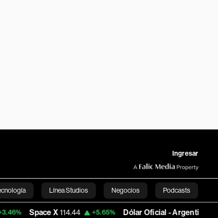
Ingresar
ecnología
Línea Studios
Negocios
Podcasts
Space X
114.44
Dólar Oficial - Argentina
1,493.7705
+5.65%
English