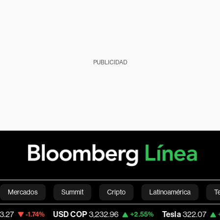
PUBLICIDAD
Mercados
Summit
Cripto
Latinoamérica
T
USD COP
3,232.96
Tesla
322.07
1.74%
+2.55%
+3.46%
Green
Economía
Estilo de vida
Mundo
Videos