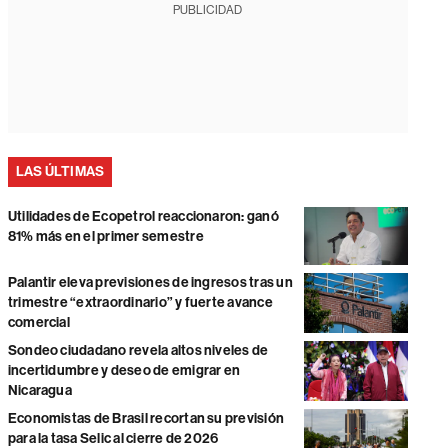
PUBLICIDAD
LAS ÚLTIMAS
Utilidades de Ecopetrol reaccionaron: ganó
81% más en el primer semestre
Palantir eleva previsiones de ingresos tras un
trimestre “extraordinario” y fuerte avance
comercial
Sondeo ciudadano revela altos niveles de
incertidumbre y deseo de emigrar en
Nicaragua
Economistas de Brasil recortan su previsión
para la tasa Selic al cierre de 2026