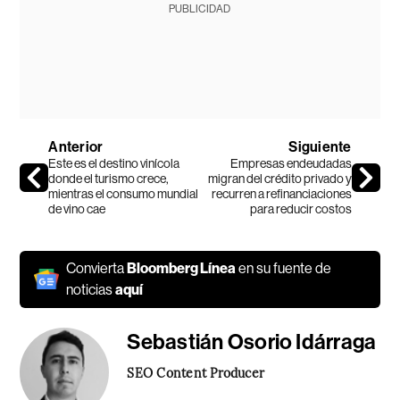
PUBLICIDAD
Anterior
Siguiente
Este es el destino vinícola
Empresas endeudadas
donde el turismo crece,
migran del crédito privado y
mientras el consumo mundial
recurren a refinanciaciones
de vino cae
para reducir costos
Convierta
Bloomberg Línea
en su fuente de
noticias
aquí
Sebastián Osorio Idárraga
SEO Content Producer