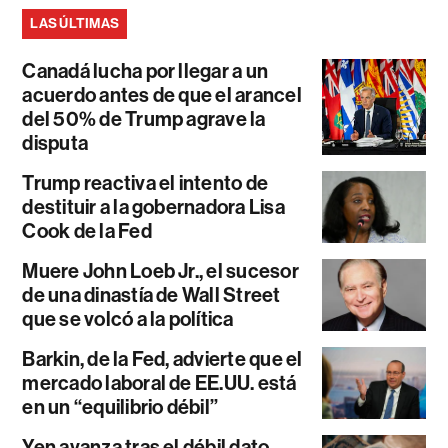
LAS ÚLTIMAS
Canadá lucha por llegar a un
acuerdo antes de que el arancel
del 50% de Trump agrave la
disputa
Trump reactiva el intento de
destituir a la gobernadora Lisa
Cook de la Fed
Muere John Loeb Jr., el sucesor
de una dinastía de Wall Street
que se volcó a la política
Barkin, de la Fed, advierte que el
mercado laboral de EE.UU. está
en un “equilibrio débil”
Yen avanza tras el débil dato