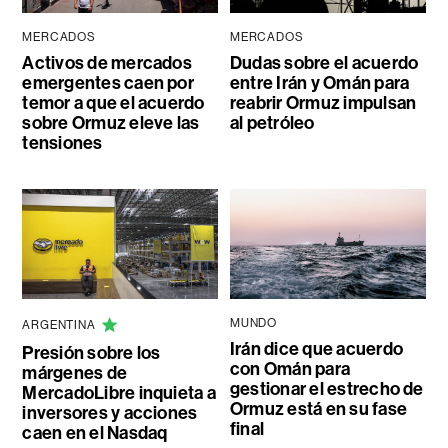
MERCADOS
MERCADOS
Activos de mercados
Dudas sobre el acuerdo
emergentes caen por
entre Irán y Omán para
temor a que el acuerdo
reabrir Ormuz impulsan
sobre Ormuz eleve las
al petróleo
tensiones
MUNDO
ARGENTINA
Irán dice que acuerdo
Presión sobre los
con Omán para
márgenes de
gestionar el estrecho de
MercadoLibre inquieta a
Ormuz está en su fase
inversores y acciones
final
caen en el Nasdaq