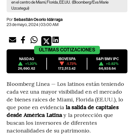
en el centro de Miami, Florida, EE.UU.
(Bloomberg/Eva Marie
Uzcategui)
Por
Sebastián Osorio Idárraga
23 de mayo, 2024 | 03:00 AM
ÚLTIMAS
COTIZACIONES
NASDAQ
IBOVESPA
S&P/BMV IPC
+1.30%
-1.73%
+0.82%
26,690.62
172,513.42
66,938.64
Bloomberg Línea — Los latinos están teniendo
cada vez una mayor visibilidad en el mercado
de bienes raíces de Miami, Florida (EE.UU.), lo
que pone en evidencia
la salida de capitales
desde América Latina
y la protección que
buscan los inversores de diferentes
nacionalidades de su patrimonio.