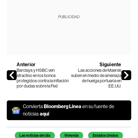
PUBLICIDAD
Anterior
Siguiente
Barclays y HSBC ven
Las acciones de Maersk
atractivo en los bonos
suben en medio de amenaza
protegidos contra la inflación
de huelga portuaria en
por dudas sobre la Fed
EE.UU.
Convierta
Bloomberg Línea
en su fuente de
noticias
aquí
Temas de este artículo
Las noticias del día
Vivienda
Estados Unidos