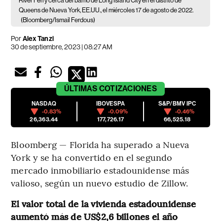
River Ferry cerca del barrio de Long Island City en el distrito de
Queens de Nueva York, EE.UU., el miércoles 17 de agosto de 2022.
(Bloomberg/Ismail Ferdous)
Por
Alex Tanzi
30 de septiembre, 2023 | 08:27 AM
ÚLTIMAS
COTIZACIONES
NASDAQ
IBOVESPA
S&P/BMV IPC
-0.83%
-0.09%
-0.46%
26,363.44
177,726.17
66,525.18
Bloomberg — Florida ha superado a Nueva
York y se ha convertido en el segundo
mercado inmobiliario estadounidense más
valioso, según un nuevo estudio de Zillow.
El valor total de la vivienda estadounidense
aumentó más de US$2,6 billones el año