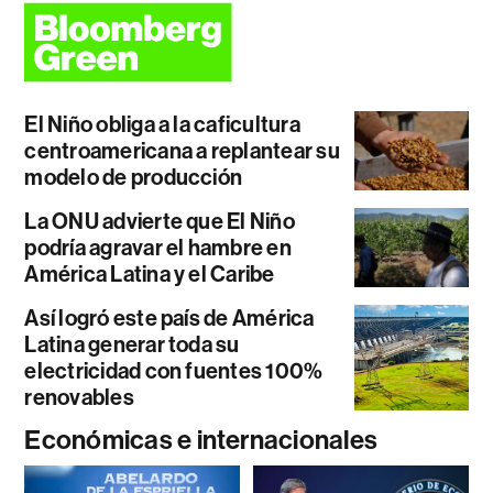
El Niño obliga a la caficultura
centroamericana a replantear su
modelo de producción
La ONU advierte que El Niño
podría agravar el hambre en
América Latina y el Caribe
Así logró este país de América
Latina generar toda su
electricidad con fuentes 100%
renovables
Económicas e internacionales