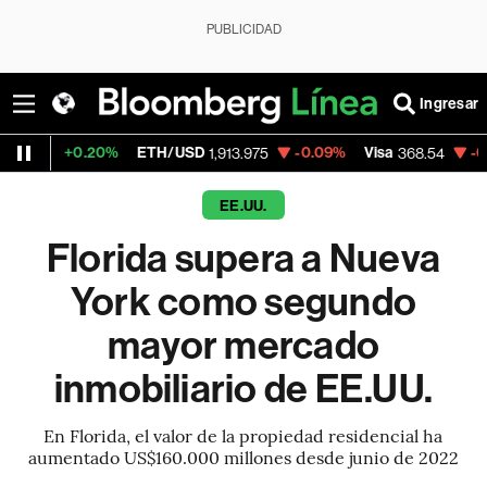
PUBLICIDAD
Ingresar
20%
ETH/USD
-0.09%
Visa
-0.28%
Merca
1,913.975
368.54
EE.UU.
Florida supera a Nueva
York como segundo
mayor mercado
inmobiliario de EE.UU.
En Florida, el valor de la propiedad residencial ha
aumentado US$160.000 millones desde junio de 2022