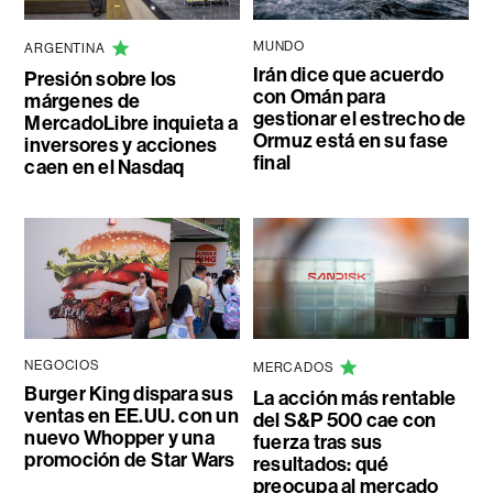
MUNDO
ARGENTINA
Irán dice que acuerdo
Presión sobre los
con Omán para
márgenes de
gestionar el estrecho de
MercadoLibre inquieta a
Ormuz está en su fase
inversores y acciones
final
caen en el Nasdaq
NEGOCIOS
MERCADOS
Burger King dispara sus
La acción más rentable
ventas en EE.UU. con un
del S&P 500 cae con
nuevo Whopper y una
fuerza tras sus
promoción de Star Wars
resultados: qué
preocupa al mercado