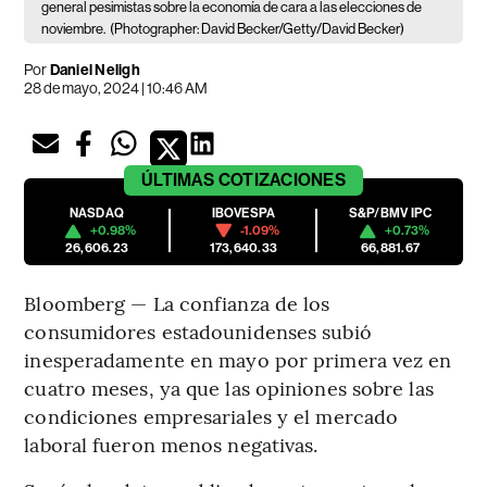
general pesimistas sobre la economía de cara a las elecciones de
noviembre.
(Photographer: David Becker/Getty/David Becker)
Por
Daniel Neligh
28 de mayo, 2024 | 10:46 AM
ÚLTIMAS
COTIZACIONES
NASDAQ
IBOVESPA
S&P/BMV IPC
+0.98%
-1.09%
+0.73%
26,606.23
173,640.33
66,881.67
Bloomberg — La confianza de los
consumidores estadounidenses subió
inesperadamente en mayo por primera vez en
cuatro meses, ya que las opiniones sobre las
condiciones empresariales y el mercado
laboral fueron menos negativas.