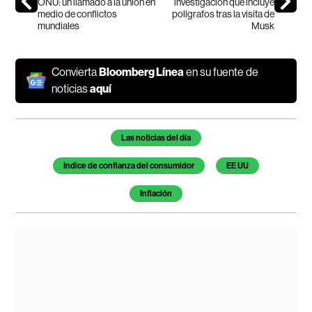
ONU: un llamado a la unión en
investigación que incluye
medio de conflictos
polígrafos tras la visita de
mundiales
Musk
Convierta
Bloomberg Línea
en su fuente de
noticias
aquí
Temas de este artículo
Las noticias del día
Indice de confianza del consumidor
EE UU
Inflación