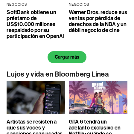
NEGOCIOS
NEGOCIOS
SoftBank obtiene un
Warner Bros. reduce sus
préstamo de
ventas por pérdida de
US$10.000 millones
derechos de la NBA y un
respaldado por su
débil negocio de cine
participación en OpenAI
Cargar más
Lujos y vida en Bloomberg Línea
Artistas se resisten a
GTA 6 tendrá un
que sus voces y
adelanto exclusivo en
canciones sean usadas
Netflix: cuándo se