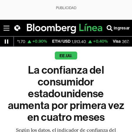
PUBLICIDAD
Ingresar
+0.90%
ETH/USD
+0.40%
Visa
-0.93
70
1,913.40
367.03
EE.UU.
La confianza del
consumidor
estadounidense
aumenta por primera vez
en cuatro meses
Según los datos, el indicador de confianza del