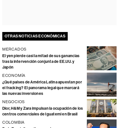
OTRAS NOTICIAS ECONÓMICAS
MERCADOS
El yen pierde casi la mitad de sus ganancias
tras la intervención conjunta de EE.UU. y
Japón
ECONOMÍA
¿Qué países de América Latina apuestan por
el fracking? El panorama legal que marcará
las nuevas inversiones
NEGOCIOS
Dior, H&M y Zara impulsan la ocupación de los
centros comerciales de Iguatemi en Brasil
COLOMBIA