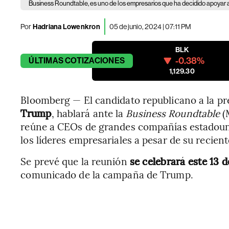
Business Roundtable, es uno de los empresarios que ha decidido apoyar 
Por
Hadriana Lowenkron
05 de junio, 2024 | 07:11 PM
BLK
-0.38%
ÚLTIMAS
COTIZACIONES
1,129.30
Bloomberg — El candidato republicano a la pr
Trump
, hablará ante la
Business Roundtable
(
reúne a CEOs de grandes compañías estadouni
los líderes empresariales a pesar de su recien
Se prevé que la reunión
se celebrará este 13 
comunicado de la campaña de Trump.