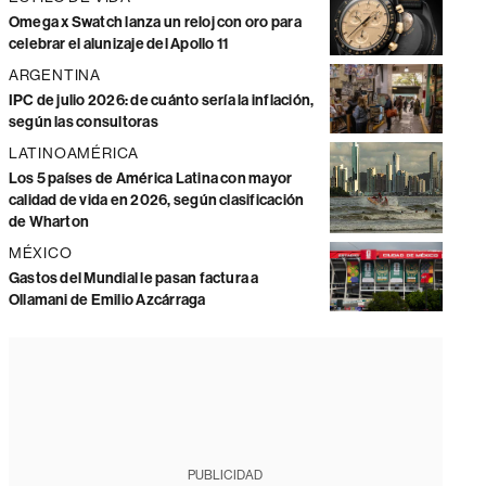
Omega x Swatch lanza un reloj con oro para
celebrar el alunizaje del Apollo 11
ARGENTINA
IPC de julio 2026: de cuánto sería la inflación,
según las consultoras
LATINOAMÉRICA
Los 5 países de América Latina con mayor
calidad de vida en 2026, según clasificación
de Wharton
MÉXICO
Gastos del Mundial le pasan factura a
Ollamani de Emilio Azcárraga
PUBLICIDAD