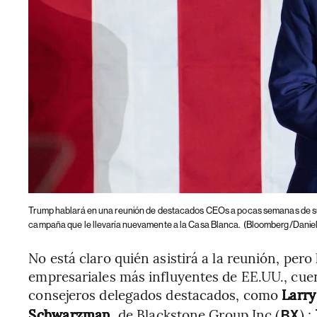
Trump hablará en una reunión de destacados CEOs a pocas semanas de 
campaña que le llevaría nuevamente a la Casa Blanca.
(Bloomberg/Daniel 
No está claro quién asistirá a la reunión, pero
empresariales más influyentes de EE.UU., cue
consejeros delegados destacados, como
Larry
Schwarzman
, de Blackstone Group Inc (
).;
BX