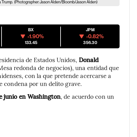
a Trump.
(Photographer: Jason Alden/Bloomb/Jason Alden)
BX
JPM
-1.90%
-0.82%
133.45
356.30
esidencia de Estados Unidos,
Donald
Mesa redonda de negocios), una entidad que
denses, con la que pretende acercarse a
te condena por un delito grave.
de junio en Washington
, de acuerdo con un