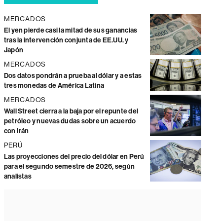
MERCADOS
El yen pierde casi la mitad de sus ganancias
tras la intervención conjunta de EE.UU. y
Japón
MERCADOS
Dos datos pondrán a prueba al dólar y a estas
tres monedas de América Latina
MERCADOS
Wall Street cierra a la baja por el repunte del
petróleo y nuevas dudas sobre un acuerdo
con Irán
PERÚ
Las proyecciones del precio del dólar en Perú
para el segundo semestre de 2026, según
analistas