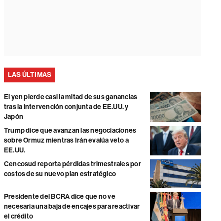
LAS ÚLTIMAS
El yen pierde casi la mitad de sus ganancias
tras la intervención conjunta de EE.UU. y
Japón
Trump dice que avanzan las negociaciones
sobre Ormuz mientras Irán evalúa veto a
EE.UU.
Cencosud reporta pérdidas trimestrales por
costos de su nuevo plan estratégico
Presidente del BCRA dice que no ve
necesaria una baja de encajes para reactivar
el crédito