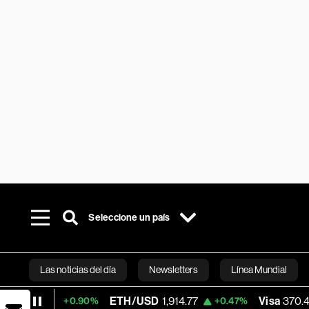
Seleccione un país
Las noticias del día
Newsletters
Línea Mundial
ETH/USD
1,914.77
Visa
370.47
+0.90%
+0.47%
+0.52
Bloomberg 