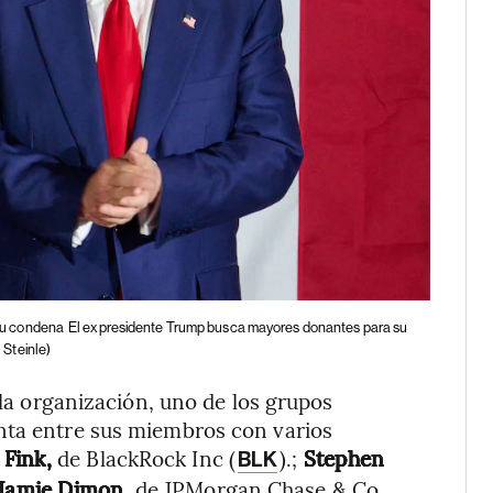
su condena
El expresidente Trump busca mayores donantes para su
Steinle)
 la organización, uno de los grupos
nta entre sus miembros con varios
 Fink,
de BlackRock Inc (
).;
Stephen
BLK
Jamie Dimon
, de JPMorgan Chase & Co.