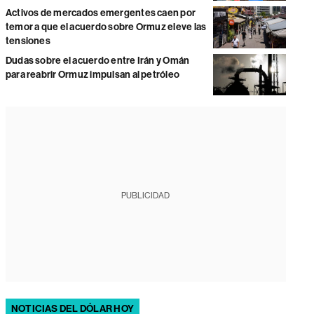
Activos de mercados emergentes caen por
temor a que el acuerdo sobre Ormuz eleve las
tensiones
Dudas sobre el acuerdo entre Irán y Omán
para reabrir Ormuz impulsan al petróleo
PUBLICIDAD
NOTICIAS DEL DÓLAR HOY