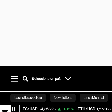
Seleccione un país
Las noticias del día
Newsletters
Línea Mundial
TC/USD
64,258.26
ETH/USD
1,873.633
+0.81%
+0.33%
Bloomberg 