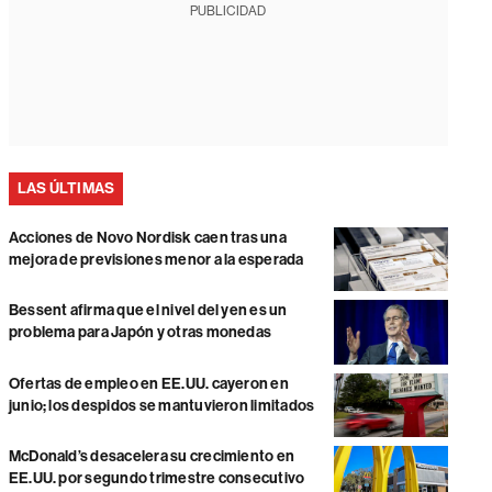
PUBLICIDAD
LAS ÚLTIMAS
Acciones de Novo Nordisk caen tras una
mejora de previsiones menor a la esperada
Bessent afirma que el nivel del yen es un
problema para Japón y otras monedas
Ofertas de empleo en EE.UU. cayeron en
junio; los despidos se mantuvieron limitados
McDonald’s desacelera su crecimiento en
EE.UU. por segundo trimestre consecutivo