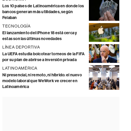
Los 10 países de Latinoamérica en donde los
bancos generan más utilidades, según
Felaban
TECNOLOGÍA
El lanzamiento del iPhone 18 está cerca y
estas son las últimas novedades
LÍNEA DEPORTIVA
La UEFA estudia boicotear torneos de la FIFA
por su plan de abrirse a inversión privada
LATINOAMÉRICA
Ni presencial, ni remoto, ni híbrido: el nuevo
modelo laboral que WeWork ve crecer en
Latinoamérica