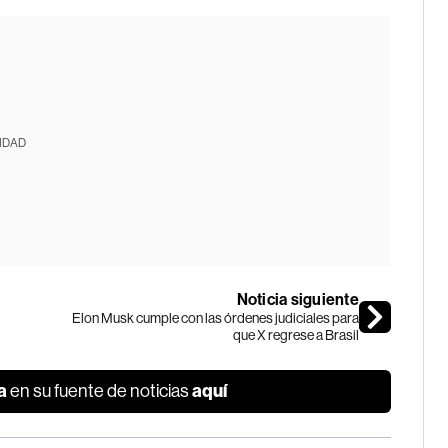
IDAD
Noticia siguiente
Elon Musk cumple con las órdenes judiciales para
que X regrese a Brasil
a
aquí
en su fuente de noticias