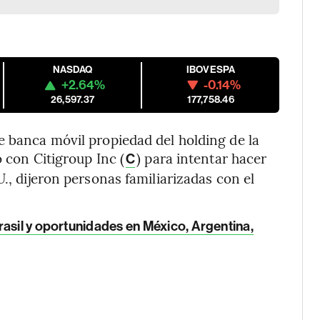
NASDAQ
IBOVESPA
+2.64%
-0.14%
26,597.37
177,758.46
e banca móvil propiedad del holding de la
o con Citigroup Inc (
) para intentar hacer
C
U., dijeron personas familiarizadas con el
rasil y oportunidades en México, Argentina,