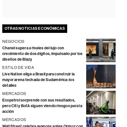
OTRAS NOTICIAS ECONÓMICAS
NEGOCIOS
Chanel supera a rivales del lujo con
crecimiento de dos dígitos, impulsado por los
diseños de Blazy
ESTILO DE VIDA
Live Nation elige a Brasil para construir la
mayor arena techada de Sudamérica: los
detalles
MERCADOS
Ecopetrol sorprende con sus resultados,
pero Citi y BofA siguen viendo riesgos para la
acción
MERCADOS
Wall Street celebra avances sobre Ormuz con