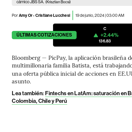
cárnico JBS SA.
(Krisztian Bocsi)
Por
Amy Or - Cristiane Lucchesi
19 de junio, 2024 | 03:00 AM
C
+2.44%
ÚLTIMAS
COTIZACIONES
136.83
Bloomberg — PicPay, la aplicación brasileña d
multimillonaria familia Batista, está trabajand
una oferta pública inicial de acciones en EE.U
asunto.
Lea también:
Fintechs en LatAm: saturación en B
Colombia, Chile y Perú