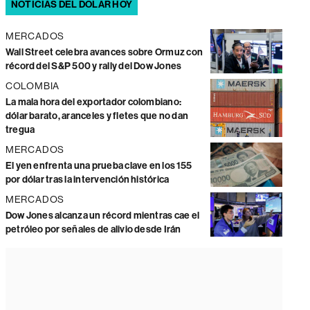
NOTICIAS DEL DÓLAR HOY
MERCADOS
Wall Street celebra avances sobre Ormuz con
récord del S&P 500 y rally del Dow Jones
COLOMBIA
La mala hora del exportador colombiano:
dólar barato, aranceles y fletes que no dan
tregua
MERCADOS
El yen enfrenta una prueba clave en los 155
por dólar tras la intervención histórica
MERCADOS
Dow Jones alcanza un récord mientras cae el
petróleo por señales de alivio desde Irán