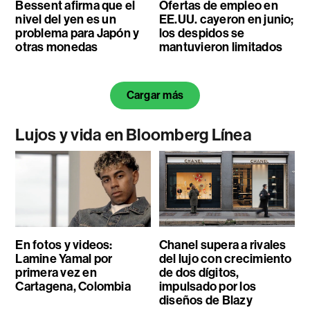
Bessent afirma que el
Ofertas de empleo en
nivel del yen es un
EE.UU. cayeron en junio;
problema para Japón y
los despidos se
otras monedas
mantuvieron limitados
Cargar más
Lujos y vida en Bloomberg Línea
En fotos y videos:
Chanel supera a rivales
Lamine Yamal por
del lujo con crecimiento
primera vez en
de dos dígitos,
Cartagena, Colombia
impulsado por los
diseños de Blazy