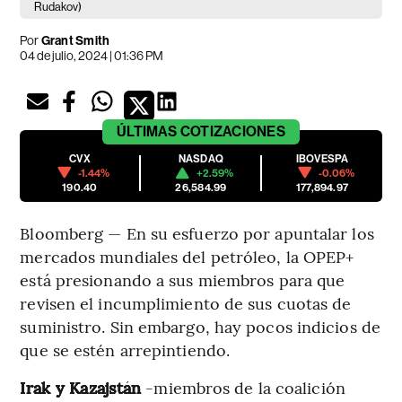
Rudakov)
Por
Grant Smith
04 de julio, 2024 | 01:36 PM
ÚLTIMAS
COTIZACIONES
CVX
NASDAQ
IBOVESPA
-1.44%
+2.59%
-0.06%
190.40
26,584.99
177,894.97
Bloomberg — En su esfuerzo por apuntalar los
mercados mundiales del petróleo, la OPEP+
está presionando a sus miembros para que
revisen el incumplimiento de sus cuotas de
suministro. Sin embargo, hay pocos indicios de
que se estén arrepintiendo.
Irak y Kazajstán
-miembros de la coalición