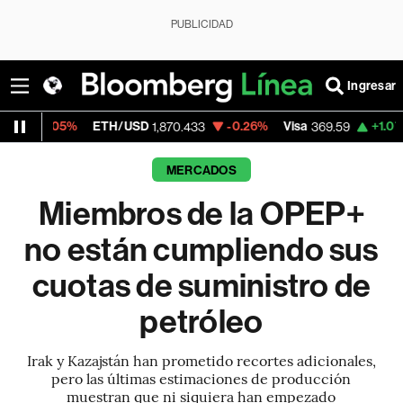
PUBLICIDAD
Ingresar
ETH/USD
-0.26%
Visa
+1.07%
MercadoLib
1,870.433
369.59
MERCADOS
Miembros de la OPEP+
no están cumpliendo sus
cuotas de suministro de
petróleo
Irak y Kazajstán han prometido recortes adicionales,
pero las últimas estimaciones de producción
muestran que ni siquiera han empezado