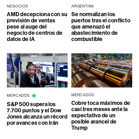
NEGOCIOS
ARGENTINA
AMD decepciona con su
Se normalizan los
previsión de ventas
puertos tras el conflicto
pese al auge del
que amenazó el
negocio de centros de
abastecimiento de
datos de IA
combustible
MERCADOS
MERCADOS
Cobre toca máximos de
S&P 500 supera los
casi tres meses ante la
7.700 puntos y el Dow
expectativa de un
Jones alcanza un récord
posible arancel de
por avances con Irán
Trump