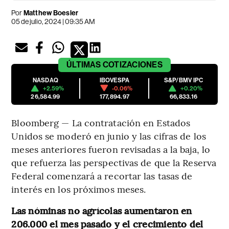
Por
Matthew Boesler
05 de julio, 2024 | 09:35 AM
ÚLTIMAS
COTIZACIONES
NASDAQ
IBOVESPA
S&P/BMV IPC
+2.59%
-0.06%
+0.20%
26,584.99
177,894.97
66,833.16
Bloomberg — La contratación en Estados
Unidos se moderó en junio y las cifras de los
meses anteriores fueron revisadas a la baja, lo
que refuerza las perspectivas de que la Reserva
Federal comenzará a recortar las tasas de
interés en los próximos meses.
Las nóminas no agrícolas aumentaron en
206.000 el mes pasado y el crecimiento del