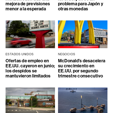
mejora de previsiones
problema para Japón y
menor a la esperada
otras monedas
ESTADOS UNIDOS
NEGOCIOS
Ofertas de empleo en
McDonald’s desacelera
EE.UU. cayeron en junio;
su crecimiento en
los despidos se
EE.UU. por segundo
mantuvieron limitados
trimestre consecutivo