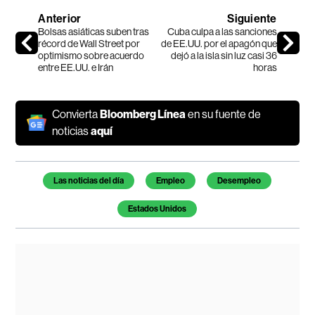
Anterior
Siguiente
Bolsas asiáticas suben tras
Cuba culpa a las sanciones
récord de Wall Street por
de EE.UU. por el apagón que
optimismo sobre acuerdo
dejó a la isla sin luz casi 36
entre EE.UU. e Irán
horas
Convierta
Bloomberg Línea
en su fuente de
noticias
aquí
Temas de este artículo
Las noticias del día
Empleo
Desempleo
Estados Unidos