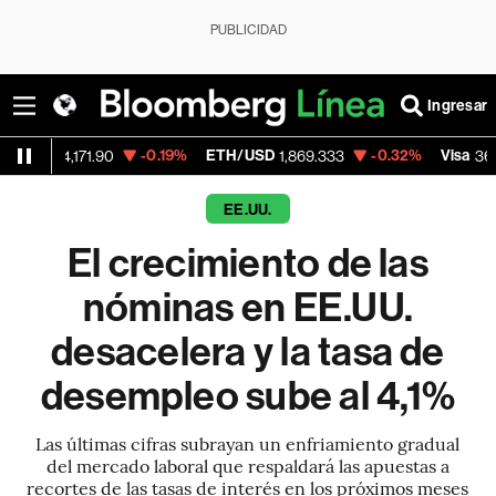
PUBLICIDAD
Ingresar
-0.19%
ETH/USD
-0.32%
Visa
+1.
171.90
1,869.333
369.59
EE.UU.
El crecimiento de las
nóminas en EE.UU.
desacelera y la tasa de
desempleo sube al 4,1%
Las últimas cifras subrayan un enfriamiento gradual
del mercado laboral que respaldará las apuestas a
recortes de las tasas de interés en los próximos meses