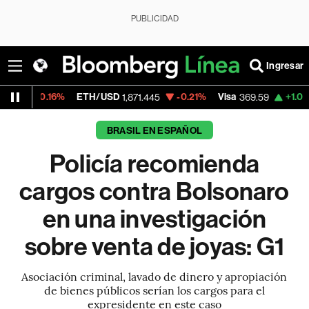
PUBLICIDAD
Ingresar
16%
ETH/USD
-0.21%
Visa
+1.07%
Mercad
1,871.445
369.59
BRASIL EN ESPAÑOL
Policía recomienda
cargos contra Bolsonaro
en una investigación
sobre venta de joyas: G1
Asociación criminal, lavado de dinero y apropiación
de bienes públicos serían los cargos para el
expresidente en este caso