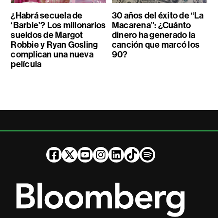
¿Habrá secuela de
30 años del éxito de “La
‘Barbie’? Los millonarios
Macarena”: ¿Cuánto
sueldos de Margot
dinero ha generado la
Robbie y Ryan Gosling
canción que marcó los
complican una nueva
90?
película