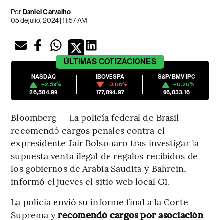
Por
Daniel Carvalho
05 de julio, 2024 | 11:57 AM
ÚLTIMAS
COTIZACIONES
NASDAQ
IBOVESPA
S&P/BMV IPC
+2.59%
-0.06%
+0.20%
26,584.99
177,894.97
66,833.16
Bloomberg — La policía federal de Brasil
recomendó cargos penales contra el
expresidente Jair Bolsonaro tras investigar la
supuesta venta ilegal de regalos recibidos de
los gobiernos de Arabia Saudita y Bahrein,
informó el jueves el sitio web local G1.
La policía envió su informe final a la Corte
Suprema y
recomendó cargos por asociación