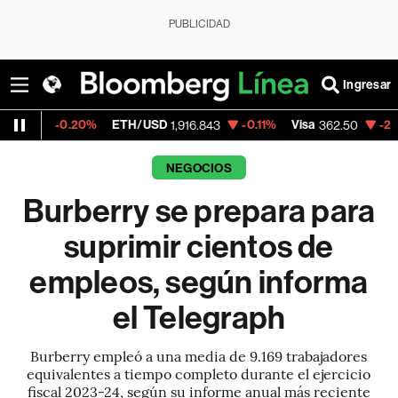
PUBLICIDAD
Ingresar
0.20%
ETH/USD
-0.11%
Visa
-2.15%
Merca
1,916.843
362.50
NEGOCIOS
Burberry se prepara para
suprimir cientos de
empleos, según informa
el Telegraph
Burberry empleó a una media de 9.169 trabajadores
equivalentes a tiempo completo durante el ejercicio
fiscal 2023-24, según su informe anual más reciente