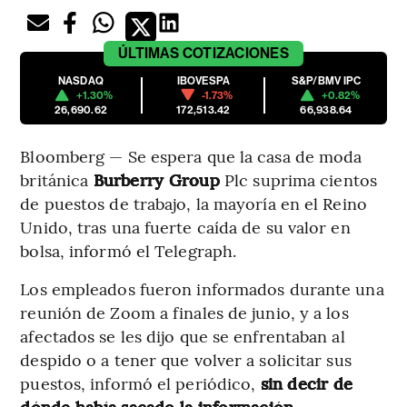
ÚLTIMAS
COTIZACIONES
NASDAQ
IBOVESPA
S&P/BMV IPC
+1.30%
-1.73%
+0.82%
26,690.62
172,513.42
66,938.64
Bloomberg — Se espera que la casa de moda
británica
Burberry Group
Plc suprima cientos
de puestos de trabajo, la mayoría en el Reino
Unido, tras una fuerte caída de su valor en
bolsa, informó el Telegraph.
Los empleados fueron informados durante una
reunión de Zoom a finales de junio, y a los
afectados se les dijo que se enfrentaban al
despido o a tener que volver a solicitar sus
puestos, informó el periódico,
sin decir de
dónde había sacado la información.