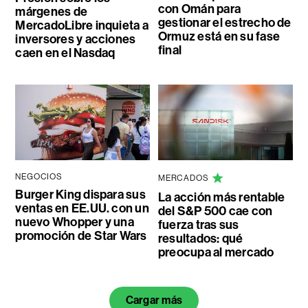
con Omán para
márgenes de
gestionar el estrecho de
MercadoLibre inquieta a
Ormuz está en su fase
inversores y acciones
final
caen en el Nasdaq
NEGOCIOS
MERCADOS
Burger King dispara sus
La acción más rentable
ventas en EE.UU. con un
del S&P 500 cae con
nuevo Whopper y una
fuerza tras sus
promoción de Star Wars
resultados: qué
preocupa al mercado
Cargar más