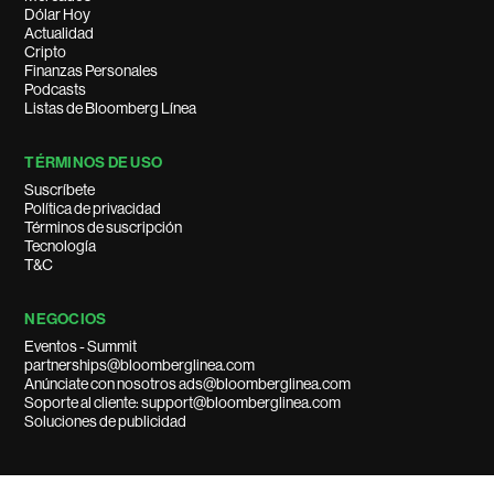
Dólar Hoy
Actualidad
Cripto
Finanzas Personales
Podcasts
Listas de Bloomberg Línea
TÉRMINOS DE USO
Suscríbete
Política de privacidad
Términos de suscripción
Tecnología
T&C
NEGOCIOS
Eventos - Summit
partnerships@bloomberglinea.com
Anúnciate con nosotros ads@bloomberglinea.com
Soporte al cliente: support@bloomberglinea.com
Soluciones de publicidad