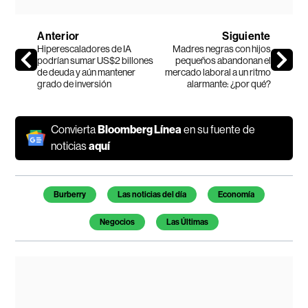
Anterior
Siguiente
Hiperescaladores de IA
Madres negras con hijos
podrían sumar US$2 billones
pequeños abandonan el
de deuda y aún mantener
mercado laboral a un ritmo
grado de inversión
alarmante: ¿por qué?
Convierta
Bloomberg Línea
en su fuente de
noticias
aquí
Temas de este artículo
Burberry
Las noticias del día
Economía
Negocios
Las Últimas