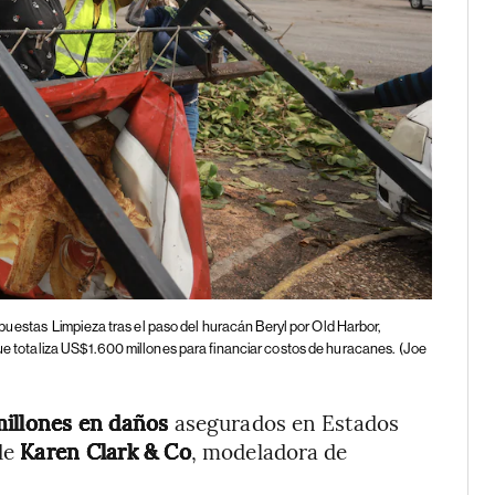
apuestas
Limpieza tras el paso del huracán Beryl por Old Harbor,
que totaliza US$1.600 millones para financiar costos de huracanes.
(Joe
illones en daños
asegurados en Estados
 de
Karen Clark & Co
, modeladora de