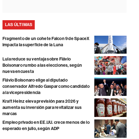
LAS ÚLTIMAS
Fragmento de un cohete Falcon 9 de SpaceX
impacta la superficie de la Luna
Lula reduce su ventaja sobre Flávio
Bolsonaro rumbo a las elecciones, según
nueva encuesta
Flávio Bolsonaro elige al diputado
conservador Alfredo Gaspar como candidato
a la vicepresidencia
Kraft Heinz eleva previsión para 2026 y
aumenta su inversión para revitalizar sus
marcas
Empleo privado en EE.UU. crece menos de lo
esperado en julio, según ADP