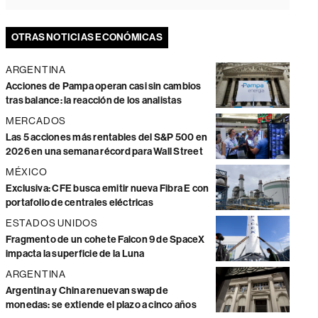
OTRAS NOTICIAS ECONÓMICAS
ARGENTINA
Acciones de Pampa operan casi sin cambios
tras balance: la reacción de los analistas
MERCADOS
Las 5 acciones más rentables del S&P 500 en
2026 en una semana récord para Wall Street
MÉXICO
Exclusiva: CFE busca emitir nueva Fibra E con
portafolio de centrales eléctricas
ESTADOS UNIDOS
Fragmento de un cohete Falcon 9 de SpaceX
impacta la superficie de la Luna
ARGENTINA
Argentina y China renuevan swap de
monedas: se extiende el plazo a cinco años