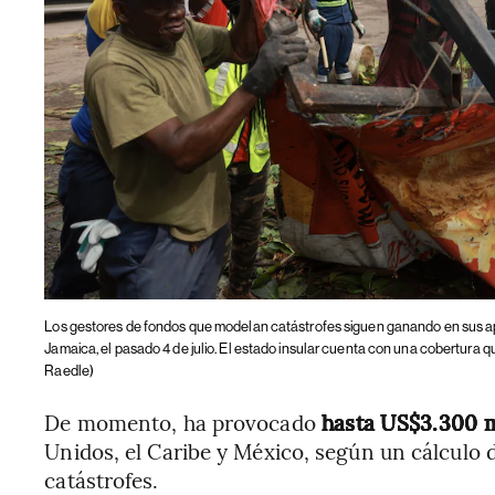
Los gestores de fondos que modelan catástrofes siguen ganando en sus 
Jamaica, el pasado 4 de julio. El estado insular cuenta con una cobertura 
Raedle)
De momento, ha provocado
hasta US$3.300 m
Unidos, el Caribe y México, según un cálculo
catástrofes.