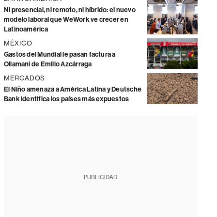
Ni presencial, ni remoto, ni híbrido: el nuevo
modelo laboral que WeWork ve crecer en
Latinoamérica
MÉXICO
Gastos del Mundial le pasan factura a
Ollamani de Emilio Azcárraga
MERCADOS
El Niño amenaza a América Latina y Deutsche
Bank identifica los países más expuestos
PUBLICIDAD