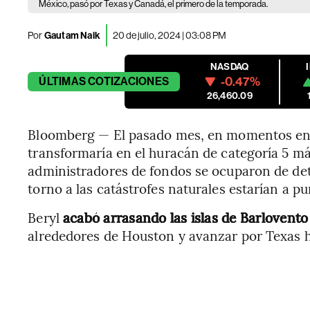
México, pasó por Texas y Canadá, el primero de la temporada.
Por
Gautam Naik
20 de julio, 2024 | 03:08 PM
NASDAQ
-0.47%
ÚLTIMAS
COTIZACIONES
26,460.09
Bloomberg — El pasado mes, en momentos en 
transformaría en el huracán de categoría 5 más
administradores de fondos se ocuparon de det
torno a las catástrofes naturales estarían a pu
Beryl
acabó arrasando las islas de Barlovent
alrededores de Houston y avanzar por Texas 