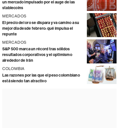
un mercado impulsado por el auge de las
stablecoins
MERCADOS
El precio del oro se dispara y va camino a su
mejor día desde febrero: qué impulsa el
repunte
MERCADOS
S&P 500 marca un récord tras sólidos
resultados corporativos y el optimismo
alrededor de Irán
COLOMBIA
Las razones por las que el peso colombiano
está siendo tan atractivo