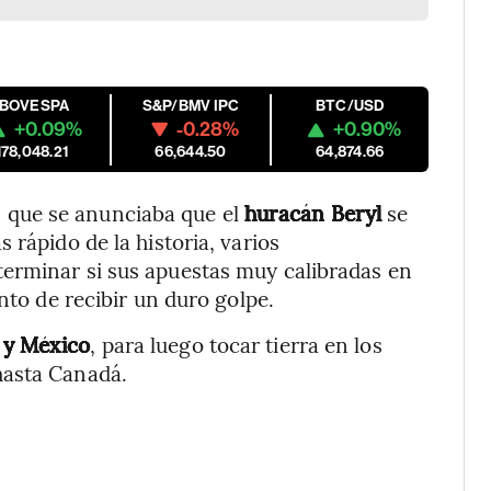
IBOVESPA
S&P/BMV IPC
BTC/USD
+0.09%
-0.28%
+0.90%
178,048.21
66,644.50
64,874.66
que se anunciaba que el
huracán Beryl
se
 rápido de la historia, varios
erminar si sus apuestas muy calibradas en
nto de recibir un duro golpe.
o y México
, para luego tocar tierra en los
hasta Canadá.