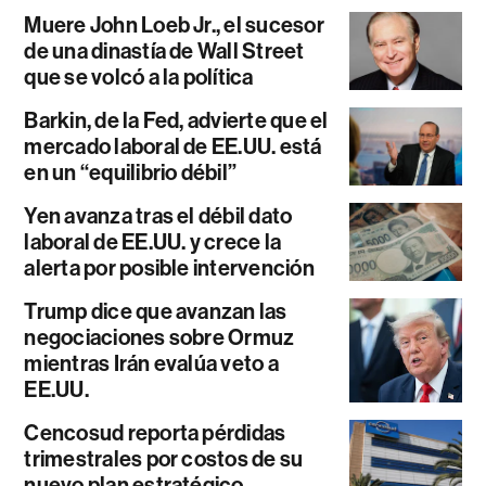
Muere John Loeb Jr., el sucesor
de una dinastía de Wall Street
que se volcó a la política
Barkin, de la Fed, advierte que el
mercado laboral de EE.UU. está
en un “equilibrio débil”
Yen avanza tras el débil dato
laboral de EE.UU. y crece la
alerta por posible intervención
Trump dice que avanzan las
negociaciones sobre Ormuz
mientras Irán evalúa veto a
EE.UU.
Cencosud reporta pérdidas
trimestrales por costos de su
nuevo plan estratégico