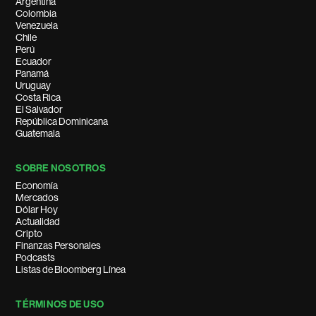
Argentina
Colombia
Venezuela
Chile
Perú
Ecuador
Panamá
Uruguay
Costa Rica
El Salvador
República Dominicana
Guatemala
SOBRE NOSOTROS
Economía
Mercados
Dólar Hoy
Actualidad
Cripto
Finanzas Personales
Podcasts
Listas de Bloomberg Línea
TÉRMINOS DE USO