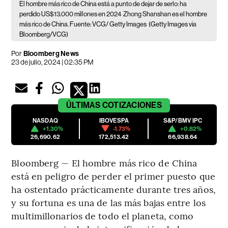
El hombre más rico de China está a punto de dejar de serlo: ha
perdido US$13.000 millones en 2024
Zhong Shanshan es el hombre
más rico de China. Fuente: VCG/ Getty Images
(Getty Images via
Bloomberg/VCG)
Por
Bloomberg News
23 de julio, 2024 | 02:35 PM
ÚLTIMAS
COTIZACIONES
NASDAQ
IBOVESPA
S&P/BMV IPC
+1.30%
-1.73%
+0.82%
26,690.62
172,513.42
66,938.64
Bloomberg — El hombre más rico de China
está en peligro de perder el primer puesto que
ha ostentado prácticamente durante tres años,
y su fortuna es una de las más bajas entre los
multimillonarios de todo el planeta, como