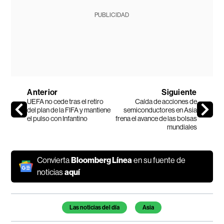
PUBLICIDAD
Anterior
Siguiente
UEFA no cede tras el retiro
Caída de acciones de
del plan de la FIFA y mantiene
semiconductores en Asia
el pulso con Infantino
frena el avance de las bolsas
mundiales
Convierta
Bloomberg Línea
en su fuente de
noticias
aquí
Temas de este artículo
Las noticias del día
Asia