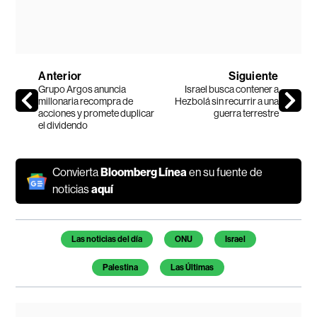
Anterior
Siguiente
Grupo Argos anuncia
Israel busca contener a
millonaria recompra de
Hezbolá sin recurrir a una
acciones y promete duplicar
guerra terrestre
el dividendo
Convierta
Bloomberg Línea
en su fuente de
noticias
aquí
Temas de este artículo
Las noticias del día
ONU
Israel
Palestina
Las Últimas