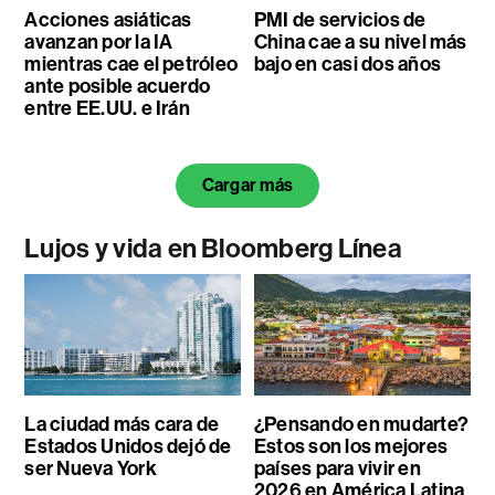
Acciones asiáticas
PMI de servicios de
avanzan por la IA
China cae a su nivel más
mientras cae el petróleo
bajo en casi dos años
ante posible acuerdo
entre EE.UU. e Irán
Cargar más
Lujos y vida en Bloomberg Línea
La ciudad más cara de
¿Pensando en mudarte?
Estados Unidos dejó de
Estos son los mejores
ser Nueva York
países para vivir en
2026 en América Latina