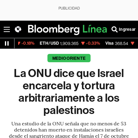
PUBLICIDAD
Ingresar
.18%
ETH/USD
-0.33%
Visa
-0.28%
Merc
1,909.365
368.54
MEDIO ORIENTE
La ONU dice que Israel
encarcela y tortura
arbitrariamente a los
palestinos
Una estudio de la ONU señala que no menos de 53
detenidos han muerto en instalaciones israelíes
desde el sangriento ataque de Hamás el 7 de octubre