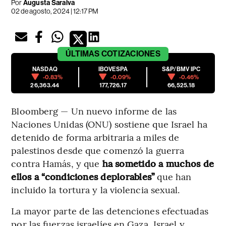
Por
Augusta Saraiva
02 de agosto, 2024 | 12:17 PM
ÚLTIMAS
COTIZACIONES
NASDAQ
IBOVESPA
S&P/BMV IPC
-0.83%
-0.09%
-0.46%
26,363.44
177,726.17
66,525.18
Bloomberg — Un nuevo informe de las
Naciones Unidas (ONU) sostiene que Israel ha
detenido de forma arbitraria a miles de
palestinos desde que comenzó la guerra
contra Hamás, y que
ha sometido a muchos de
ellos a “condiciones deplorables”
que han
incluido la tortura y la violencia sexual.
La mayor parte de las detenciones efectuadas
por las fuerzas israelíes en Gaza, Israel y