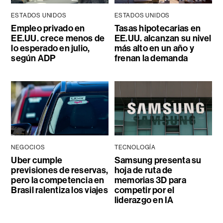
ESTADOS UNIDOS
ESTADOS UNIDOS
Empleo privado en
Tasas hipotecarias en
EE.UU. crece menos de
EE.UU. alcanzan su nivel
lo esperado en julio,
más alto en un año y
según ADP
frenan la demanda
NEGOCIOS
TECNOLOGÍA
Uber cumple
Samsung presenta su
previsiones de reservas,
hoja de ruta de
pero la competencia en
memorias 3D para
Brasil ralentiza los viajes
competir por el
liderazgo en IA