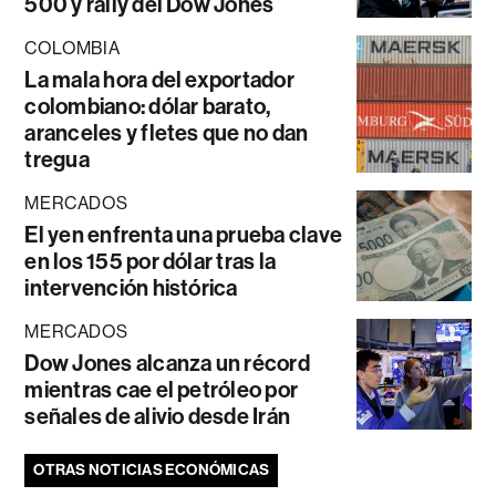
500 y rally del Dow Jones
COLOMBIA
La mala hora del exportador
colombiano: dólar barato,
aranceles y fletes que no dan
tregua
MERCADOS
El yen enfrenta una prueba clave
en los 155 por dólar tras la
intervención histórica
MERCADOS
Dow Jones alcanza un récord
mientras cae el petróleo por
señales de alivio desde Irán
OTRAS NOTICIAS ECONÓMICAS