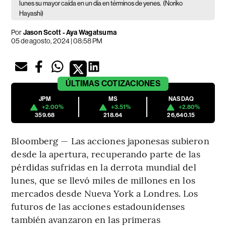
lunes su mayor caída en un día en términos de yenes.
(Noriko
Hayashi)
Por
Jason Scott - Aya Wagatsuma
05 de agosto, 2024 | 08:58 PM
ÚLTIMAS
COTIZACIONES
JPM
MS
NASDAQ
+2.00%
+3.51%
+2.80%
359.68
218.64
26,640.15
Bloomberg — Las acciones japonesas subieron
desde la apertura, recuperando parte de las
pérdidas sufridas en la derrota mundial del
lunes, que se llevó miles de millones en los
mercados desde Nueva York a Londres. Los
futuros de las acciones estadounidenses
también avanzaron en las primeras