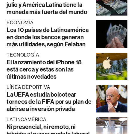
julio y América Latina tiene la
moneda más fuerte del mundo
ECONOMÍA
Los 10 países de Latinoamérica
en donde los bancos generan
más utilidades, según Felaban
TECNOLOGÍA
El lanzamiento del iPhone 18
está cerca y estas son las
últimas novedades
LÍNEA DEPORTIVA
La UEFA estudia boicotear
torneos de la FIFA por su plan de
abrirse a inversión privada
LATINOAMÉRICA
Ni presencial, ni remoto, ni
híbrido: el nuevo modelo laboral