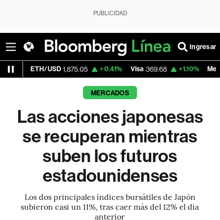
PUBLICIDAD
Ingresar
TH/USD
+0.41%
Visa
+1.10%
MercadoLibre
1,875.05
369.68
1
MERCADOS
Las acciones japonesas
se recuperan mientras
suben los futuros
estadounidenses
Los dos principales índices bursátiles de Japón
subieron casi un 11%, tras caer más del 12% el día
anterior