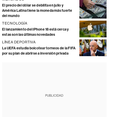
El precio del dólar se debilita en julio y
América Latina tiene la moneda más fuerte
del mundo
TECNOLOGÍA
El lanzamiento del iPhone 18 está cerca y
estas son las últimas novedades
LÍNEA DEPORTIVA
La UEFA estudia boicotear torneos de la FIFA
por su plan de abrirse a inversión privada
PUBLICIDAD