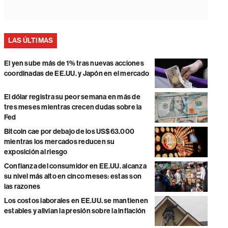
LAS ÚLTIMAS
El yen sube más de 1% tras nuevas acciones
coordinadas de EE.UU. y Japón en el mercado
El dólar registra su peor semana en más de
tres meses mientras crecen dudas sobre la
Fed
Bitcoin cae por debajo de los US$63.000
mientras los mercados reducen su
exposición al riesgo
Confianza del consumidor en EE.UU. alcanza
su nivel más alto en cinco meses: estas son
las razones
Los costos laborales en EE.UU. se mantienen
estables y alivian la presión sobre la inflación