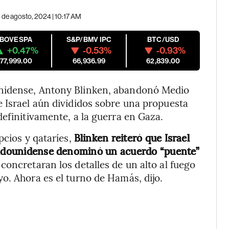
 de agosto, 2024 | 10:17 AM
IBOVESPA
S&P/BMV IPC
BTC/USD
+0.47%
-0.53%
-0.93%
177,999.00
66,936.99
62,839.00
unidense, Antony Blinken, abandonó Medio
 Israel aún divididos sobre una propuesta
definitivamente, a la guerra en Gaza.
pcios y qataríes,
Blinken reiteró que Israel
stadounidense denominó un acuerdo “puente”
concretaran los detalles de un alto al fuego
o. Ahora es el turno de Hamás, dijo.