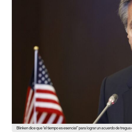
Blinken dice que “el tiempo es esencial” para lograr un acuerdo de tregu