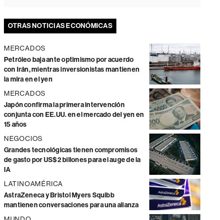
OTRAS NOTICIAS ECONÓMICAS
MERCADOS
Petróleo baja ante optimismo por acuerdo
con Irán, mientras inversionistas mantienen
la mira en el yen
MERCADOS
Japón confirma la primera intervención
conjunta con EE.UU. en el mercado del yen en
15 años
NEGOCIOS
Grandes tecnológicas tienen compromisos
de gasto por US$2 billones para el auge de la
IA
LATINOAMÉRICA
AstraZeneca y Bristol Myers Squibb
mantienen conversaciones para una alianza
MUNDO