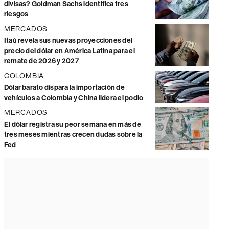
divisas? Goldman Sachs identifica tres
riesgos
MERCADOS
Itaú revela sus nuevas proyecciones del
precio del dólar en América Latina para el
remate de 2026 y 2027
COLOMBIA
Dólar barato dispara la importación de
vehículos a Colombia y China lidera el podio
MERCADOS
El dólar registra su peor semana en más de
tres meses mientras crecen dudas sobre la
Fed