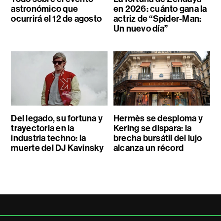
astronómico que
en 2026: cuánto gana la
ocurrirá el 12 de agosto
actriz de “Spider-Man:
Un nuevo día”
Del legado, su fortuna y
Hermès se desploma y
trayectoria en la
Kering se dispara: la
industria techno: la
brecha bursátil del lujo
muerte del DJ Kavinsky
alcanza un récord