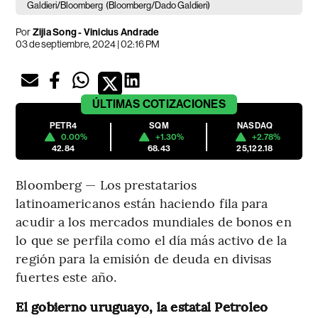
Galdieri/Bloomberg
(Bloomberg/Dado Galdieri)
Por
Zijia Song - Vinicius Andrade
03 de septiembre, 2024 | 02:16 PM
ÚLTIMAS
COTIZACIONES
PETR4
SQM
NASDAQ
0.00%
+1.30%
+2.78%
42.84
68.43
25,122.18
Bloomberg — Los prestatarios
latinoamericanos están haciendo fila para
acudir a los mercados mundiales de bonos en
lo que se perfila como el día más activo de la
región para la emisión de deuda en divisas
fuertes este año.
El gobierno uruguayo, la estatal Petroleo