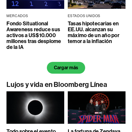
MERCADOS
ESTADOS UNIDOS
Fondo Situational
Tasas hipotecarias en
Awareness reduce sus
EE.UU. alcanzan su
activos a US$10.000
máximo de un año por
millones tras desplome
temor a la inflación
de la IA
Cargar más
Lujos y vida en Bloomberg Línea
Todo sobre el evento
La fortuna de Zendaya