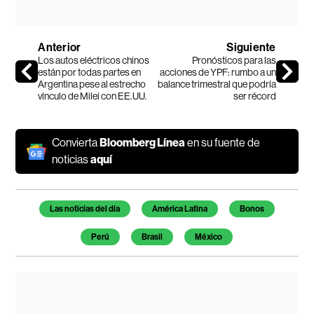
Anterior
Siguiente
Los autos eléctricos chinos
Pronósticos para las
están por todas partes en
acciones de YPF: rumbo a un
Argentina pese al estrecho
balance trimestral que podría
vínculo de Milei con EE.UU.
ser récord
Convierta
Bloomberg Línea
en su fuente de
noticias
aquí
Temas de este artículo
Las noticias del día
América Latina
Bonos
Perú
Brasil
México