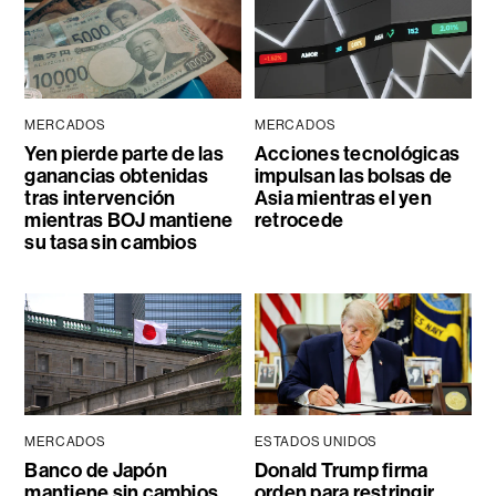
MERCADOS
MERCADOS
Yen pierde parte de las
Acciones tecnológicas
ganancias obtenidas
impulsan las bolsas de
tras intervención
Asia mientras el yen
mientras BOJ mantiene
retrocede
su tasa sin cambios
MERCADOS
ESTADOS UNIDOS
Banco de Japón
Donald Trump firma
mantiene sin cambios
orden para restringir