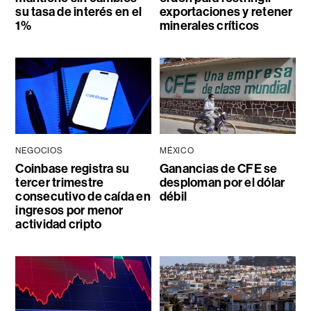
su tasa de interés en el
exportaciones y retener
1%
minerales críticos
NEGOCIOS
MÉXICO
Coinbase registra su
Ganancias de CFE se
tercer trimestre
desploman por el dólar
consecutivo de caída en
débil
ingresos por menor
actividad cripto