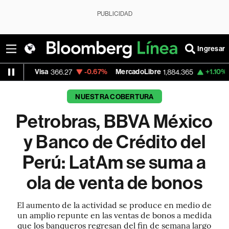
PUBLICIDAD
Ingresar
Visa
-0.67%
MercadoLibre
+1.10%
Banco de
366.27
1,884.365
NUESTRA COBERTURA
Petrobras, BBVA México
y Banco de Crédito del
Perú: LatAm se suma a
ola de venta de bonos
El aumento de la actividad se produce en medio de
un amplio repunte en las ventas de bonos a medida
que los banqueros regresan del fin de semana largo