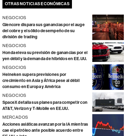
OTRAS NOTICIAS ECONÓMICAS
NEGOCIOS
Glencore dispara sus ganancias por el auge
del cobre y el sólido desempeño de su
división de trading
NEGOCIOS
Honda eleva su previsión de ganancias por el
yen débil y la demanda de híbridos en EE.UU.
NEGOCIOS
Heineken supera previsiones por
crecimiento en Asia y África pese al débil
consumo en Europa y América
NEGOCIOS
SpaceX detalla sus planes para competir con
AT&T, Verizon y T-Mobile en EE.UU.
MERCADOS
Acciones asiáticas avanzan por la IA mientras
cae el petróleo ante posible acuerdo entre