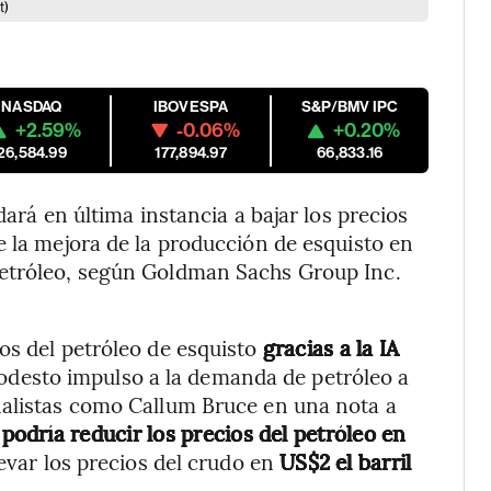
t)
NASDAQ
IBOVESPA
S&P/BMV IPC
+2.59%
-0.06%
+0.20%
26,584.99
177,894.97
66,833.16
dará en última instancia a bajar los precios
e la mejora de la producción de esquisto en
petróleo, según Goldman Sachs Group Inc.
os del petróleo de esquisto
gracias a la IA
odesto impulso a la demanda de petróleo a
nalistas como Callum Bruce en una nota a
 podría reducir los precios del petróleo en
levar los precios del crudo en
US$2 el barril