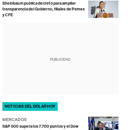
Sheinbaum publica decreto para ampliar
transparencia del Gobierno, filiales de Pemex
y CFE
PUBLICIDAD
NOTICIAS DEL DÓLAR HOY
MERCADOS
S&P 500 supera los 7.700 puntos y el Dow