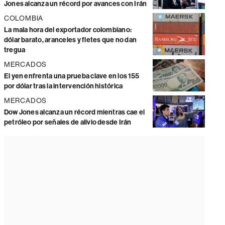
Jones alcanza un récord por avances con Irán
COLOMBIA
La mala hora del exportador colombiano:
dólar barato, aranceles y fletes que no dan
tregua
MERCADOS
El yen enfrenta una prueba clave en los 155
por dólar tras la intervención histórica
MERCADOS
Dow Jones alcanza un récord mientras cae el
petróleo por señales de alivio desde Irán