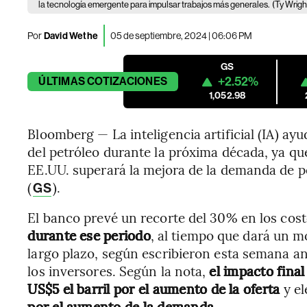
la tecnología emergente para impulsar trabajos más generales.
(Ty Wrigh
Por
David Wethe
05 de septiembre, 2024 | 06:06 PM
GS
+2.52%
ÚLTIMAS
COTIZACIONES
1,052.98
Bloomberg — La inteligencia artificial (IA) ayu
del petróleo durante la próxima década, ya qu
EE.UU. superará la mejora de la demanda de 
(
).
GS
El banco prevé un recorte del 30% en los cost
durante ese periodo
, al tiempo que dará un m
largo plazo, según escribieron esta semana a
los inversores. Según la nota,
el impacto final
US$5 el barril por el aumento de la oferta
y e
por el aumento de la demanda.