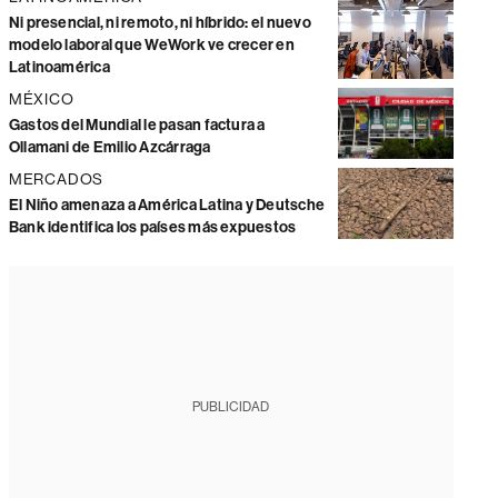
Ni presencial, ni remoto, ni híbrido: el nuevo
modelo laboral que WeWork ve crecer en
Latinoamérica
MÉXICO
Gastos del Mundial le pasan factura a
Ollamani de Emilio Azcárraga
MERCADOS
El Niño amenaza a América Latina y Deutsche
Bank identifica los países más expuestos
PUBLICIDAD