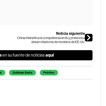
Noticia siguiente
China intensifica la competencia en IA y presiona a
desarrolladores de modelos de EE.UU.
a
aquí
en su fuente de noticias
al
Goldman Sachs
Petróleo