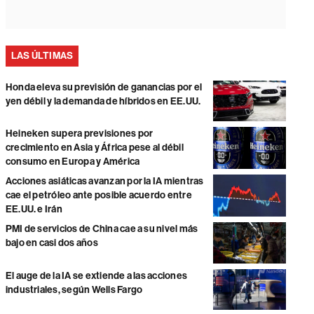
LAS ÚLTIMAS
Honda eleva su previsión de ganancias por el
yen débil y la demanda de híbridos en EE.UU.
Heineken supera previsiones por
crecimiento en Asia y África pese al débil
consumo en Europa y América
Acciones asiáticas avanzan por la IA mientras
cae el petróleo ante posible acuerdo entre
EE.UU. e Irán
PMI de servicios de China cae a su nivel más
bajo en casi dos años
El auge de la IA se extiende a las acciones
industriales, según Wells Fargo