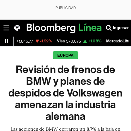
PUBLICIDAD
Ingresar
-1.92%
Visa
+1.08%
MercadoLibre
+
.77
370.075
1,922.85
EUROPA
Revisión de frenos de
BMW y planes de
despidos de Volkswagen
amenazan la industria
alemana
Las acciones de BMW cerraron un 8,7% a la baja en