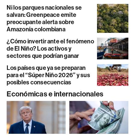
Ni los parques nacionales se
salvan: Greenpeace emite
preocupante alerta sobre
Amazonía colombiana
¿Cómo invertir ante el fenómeno
de El Niño? Los activos y
sectores que podrían ganar
Los países que ya se preparan
para el “Súper Niño 2026” y sus
posibles consecuencias
Económicas e internacionales