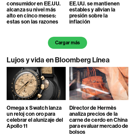
consumidor en EE.UU.
EE.UU. se mantienen
alcanza su nivel más
estables y alivian la
alto en cinco meses:
presión sobre la
estas son las razones
inflación
Cargar más
Lujos y vida en Bloomberg Línea
Omega x Swatch lanza
Director de Hermès
un reloj con oro para
analiza precios de la
celebrar el alunizaje del
carne de cerdo en China
Apollo 11
para evaluar mercado de
bolsos