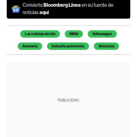
Convierta
Bloomberg Línea
en su fuente de
noticias
aquí
Temas de este artículo
Las noticias del día
BMW
Volkswagen
Alemania
Industria automotriz
Vehículos
PUBLICIDAD