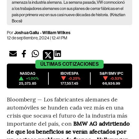
amenaza la industria alemana.
La semana pasada, VW conmocionó
a los trabajadores alemanes con sus planes de cerrar fábricas en el
país por primera vez en sus casi nueve décadas de historia.
(Krisztian
Bocsi)
Por
Joshua Gallu - William Wilkes
12 de septiembre, 2024 | 12:41 PM
ÚLTIMAS
COTIZACIONES
NASDAQ
IBOVESPA
S&P/BMV IPC
+1.00%
-0.25%
-0.53%
25,373.85
177,557.45
66,936.99
Bloomberg — Los fabricantes alemanes de
automóviles se hunden cada vez más en una
crisis que socava el futuro de la industria más
importante del país, con
BMW AG advirtiendo
de que los beneficios se verán afectados por