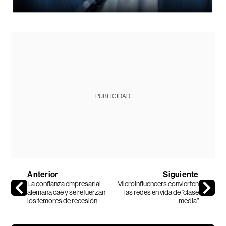
PUBLICIDAD
Anterior
Siguiente
La confianza empresarial
Microinfluencers convierten
alemana cae y se refuerzan
las redes en vida de “clase
los temores de recesión
media”