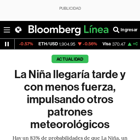
PUBLICIDAD
Ingresar
.57%
ETH/USD
-0.56%
Visa
+0.52%
Merca
1,904.95
370.47
ACTUALIDAD
La Niña llegaría tarde y
con menos fuerza,
impulsando otros
patrones
meteorológicos
Hay un 83% de probabilidades de que La Niña, un