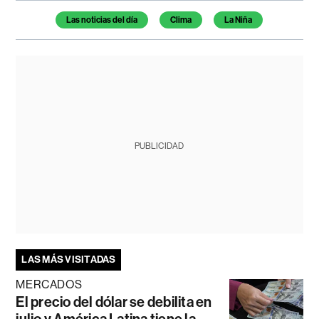
Temas de este artículo
Las noticias del día
Clima
La Niña
PUBLICIDAD
LAS MÁS VISITADAS
MERCADOS
El precio del dólar se debilita en