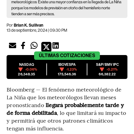
meteorológicos
Existe una mayor confianza en la llegada de La Niña
porque los modelos de previsión en otoño del hemisferio norte
tienden a ser más precisos.
Por
Brian K. Sullivan
13 de septiembre, 2024 | 09:30 PM
ÚLTIMAS
COTIZACIONES
NASDAQ
IBOVESPA
S&P/BMV IPC
-0.06%
-1.23%
-0.21%
26,348.35
175,546.36
66,382.22
Bloomberg — El fenómeno meteorológico de
La Niña que los meteorólogos llevan meses
pronosticando
llegará probablemente tarde y
de forma debilitada
, lo que limitará su impacto
y permitirá que otros patrones climáticos
tengan más influencia.