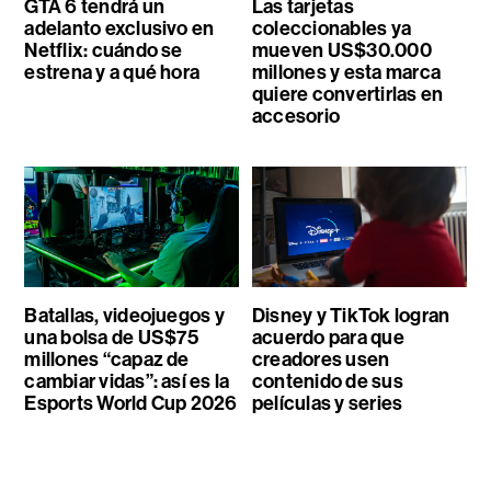
GTA 6 tendrá un
Las tarjetas
adelanto exclusivo en
coleccionables ya
Netflix: cuándo se
mueven US$30.000
estrena y a qué hora
millones y esta marca
quiere convertirlas en
accesorio
Batallas, videojuegos y
Disney y TikTok logran
una bolsa de US$75
acuerdo para que
millones “capaz de
creadores usen
cambiar vidas”: así es la
contenido de sus
Esports World Cup 2026
películas y series