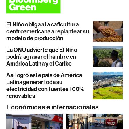
El Niño obliga a la caficultura
centroamericana a replantear su
modelo de producción
La ONU advierte que El Niño
podría agravar el hambre en
América Latina y el Caribe
Así logró este país de América
Latina generar toda su
electricidad con fuentes 100%
renovables
Económicas e internacionales