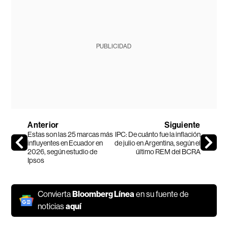
PUBLICIDAD
Anterior
Siguiente
Estas son las 25 marcas más
IPC: De cuánto fue la inflación
influyentes en Ecuador en
de julio en Argentina, según el
2026, según estudio de
último REM del BCRA
Ipsos
Convierta
Bloomberg Línea
en su fuente de
noticias
aquí